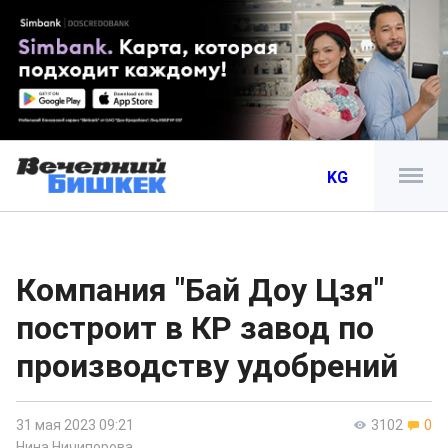
KG
Компания "Бай Доу Цзя"
построит в КР завод по
производству удобрений
31 мая 2023 09:21
3102
0
Нина Ничипорова