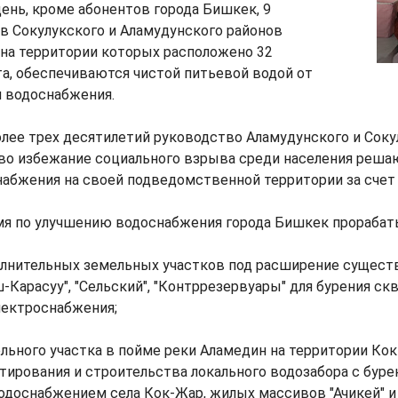
ень, кроме абонентов города Бишкек, 9
в Сокулукского и Аламудунского районов
 на территории которых расположено 32
а, обеспечиваются чистой питьевой водой от
м водоснабжения.
лее трех десятилетий руководство Аламудунского и Соку
 во избежание социального взрыва среди населения реш
абжения на своей подведомственной территории за счет
мя по улучшению водоснабжения города Бишкек прорабат
олнительных земельных участков под расширение сущес
-Карасуу", "Сельский", "Контррезервуары" для бурения ск
лектроснабжения;
льного участка в пойме реки Аламедин на территории Ко
тирования и строительства локального водозабора с бур
одоснабжением села Кок-Жар, жилых массивов "Ачикей" и 