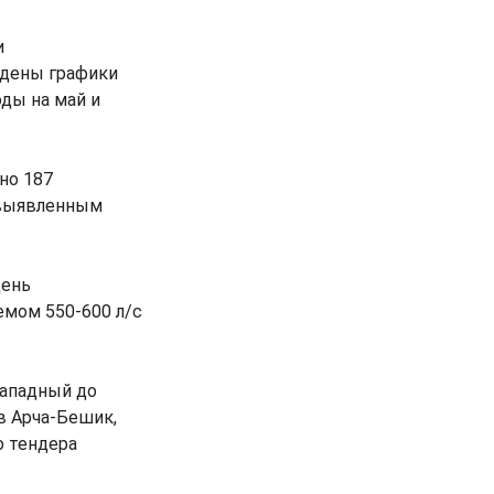
и
ждены графики
ды на май и
но 187
 выявленным
день
емом 550-600 л/с
Западный до
в Арча-Бешик,
о тендера