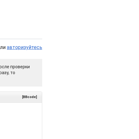
или
авторизуйтесь
осле проверки
азу, то
[BBcode]