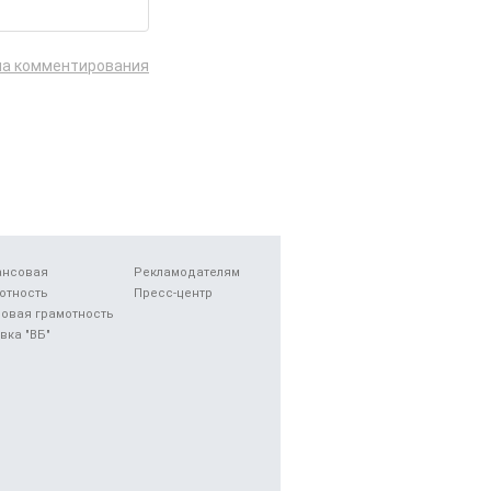
ла комментирования
ансовая
Рекламодателям
отность
Пресс-центр
овая грамотность
вка "ВБ"