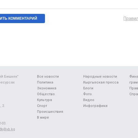
Прави
ий Бишкек"
Все новости
Народные новости
Фин
ресурсах
Политика
Кыргызская пресса
грам
Экономика
Блоги
Прав
Общество
Фото
Спра
Культура
Видео
 2.
Спорт
Инфографика
Происшествия
В мире
-03.
48k@vb.kg