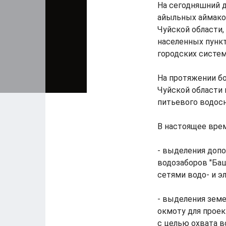
На сегодняшний д
айыльных аймако
Чуйской области,
населенных пункт
городских систе
На протяжении бо
Чуйской области
питьевого водосн
В настоящее вре
- выделения доп
водозаборов "Баш
сетями водо- и э
- выделения земе
окмоту для проек
с целью охвата в