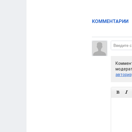
КОММЕНТАРИИ
Коммент
модерат
авториз

