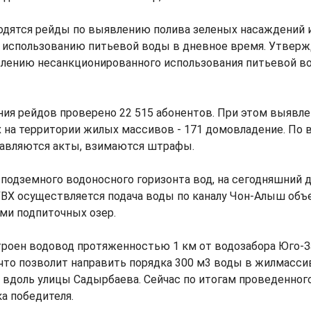
водятся рейды по выявлению полива зеленых насаждений 
 использованию питьевой воды в дневное время. Утвер
влению несанкционированного использования питьевой во
ния рейдов проверено 22 515 абонентов. При этом выявле
х на территории жилых массивов - 171 домовладение. По
авляются акты, взимаются штрафы.
 подземного водоносного горизонта вод, на сегодняшний 
ВХ осуществляется подача воды по каналу Чон-Алыш объ
-ми подпиточных озер.
троен водовод протяженностью 1 км от водозабора Юго-
что позволит направить порядка 300 м3 воды в жилмасси
 вдоль улицы Садырбаева. Сейчас по итогам проведенног
а победителя.