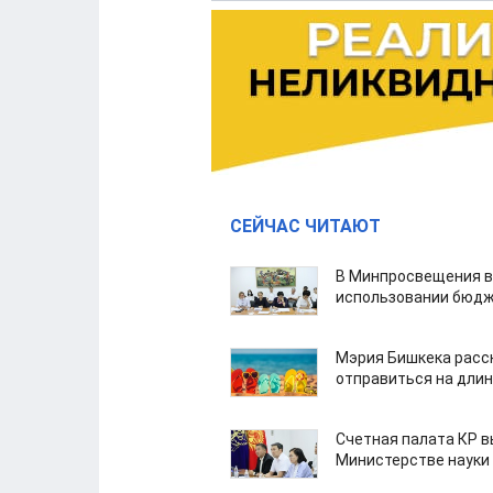
СЕЙЧАС ЧИТАЮТ
В Минпросвещения в
использовании бюдж
Мэрия Бишкека расс
отправиться на дли
Счетная палата КР в
Министерстве науки