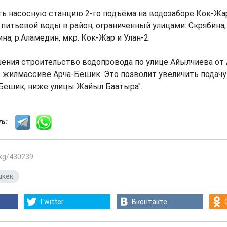
ть насосную станцию 2-го подъёма на водозаборе Кок-Жар
 питьевой воды в район, ограниченный улицами: Скрябина,
а, р.Аламедин, мкр. Кок-Жар и Улан-2.
шения строительство водопровода по улице Айылчиева от
 жилмассиве Арча-Бешик. Это позволит увеличить подачу
Бешик, ниже улицы Жайыл Баатыра".
сть:
.kg/430239
шкек
Twitter
Вконтакте