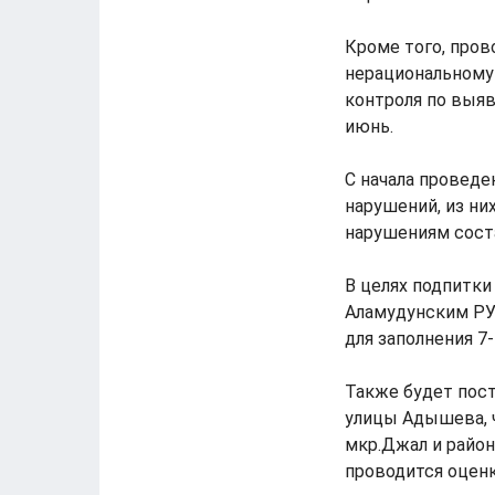
Кроме того, про
нерациональному
контроля по выя
июнь.
С начала проведе
нарушений, из ни
нарушениям сост
В целях подпитки
Аламудунским РУ
для заполнения 7
Также будет пос
улицы Адышева, 
мкр.Джал и район
проводится оценк