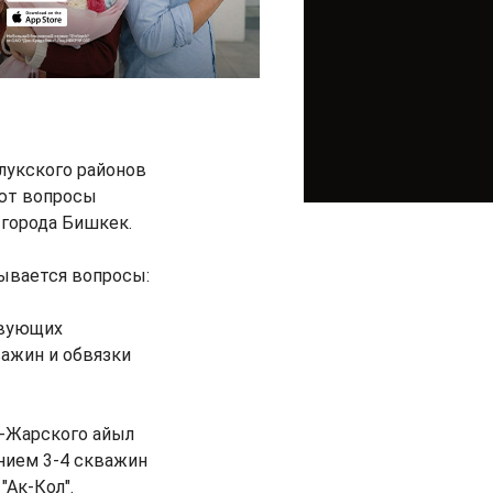
лукского районов
ают вопросы
 города Бишкек.
ывается вопросы:
твующих
важин и обвязки
к-Жарского айыл
ением 3-4 скважин
"Ак-Кол".