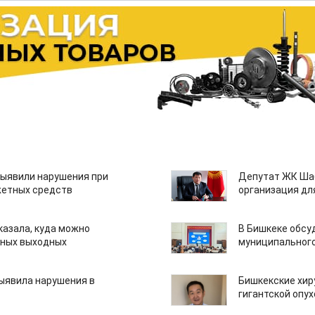
ыявили нарушения при
Депутат ЖК Шаб
етных средств
организация дл
казала, куда можно
В Бишкеке обсу
нных выходных
муниципального
ыявила нарушения в
Бишкекские хир
гигантской опу