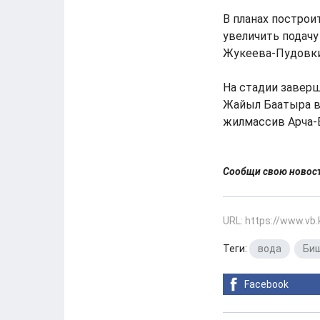
В планах построи
увеличить подачу
Жукеева-Пудовкин
На стадии завер
Жайыл Баатыра в
жилмассив Арча-
Сообщи свою ново
URL: https://www.vb
Теги:
вода
,
Би
Facebook