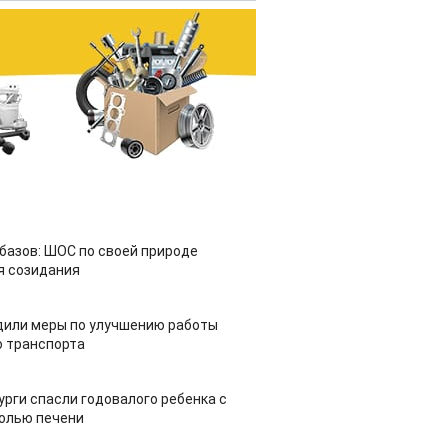
азов: ШОС по своей природе
я созидания
дили меры по улучшению работы
 транспорта
урги спасли годовалого ребенка с
холью печени