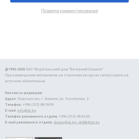
Правила комментирования
@1996-2026
ЗАО "Издательский дом "Вечерний Бишкек"
При размещении материалов на сторонних ресурсах гиперссылка на
источник обязательна.
Контакты редакции:
Адрес:
Кыргызстан, г. Бишкек, ул. Усенбаева, 2.
Телефон:
+996 (312) 88-18-09.
E-mail:
info@vb.kg
Телефон рекламного отдела:
+996 (312) 48-62-03.
E-mail рекламного отдела:
vbavto@vb.kg, vb48k@vb.kg