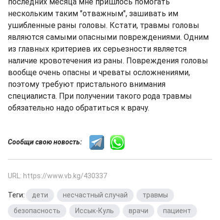
последних месяца мне пришлось помогать
нескольким таким "отважным", зашивать им
ушибленные раны головы. Кстати, травмы головы
являются самыми опасными повреждениями. Одним
из главных критериев их серьезности является
наличие кровотечения из раны. Повреждения головы
вообще очень опасны и чреваты осложнениями,
поэтому требуют пристального внимания
специалиста. При получении такого рода травмы
обязательно надо обратиться к врачу.
Сообщи свою новость:
URL: https://www.vb.kg/430337
Теги:
дети
,
несчастный случай
,
травмы
,
безопасность
,
Иссык-Куль
,
врачи
,
пациент
,