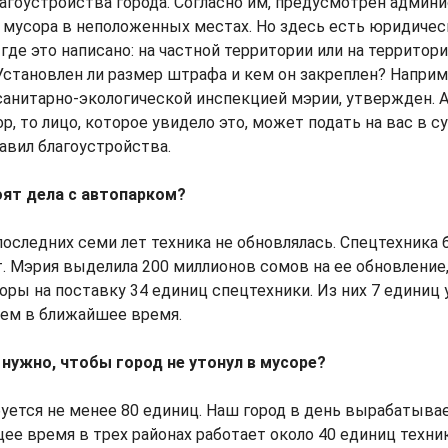
лагоустройства города. Согласно им, предусмотрен адми
 мусора в неположенных местах. Но здесь есть юридичес
где это написано: на частной территории или на территор
становлен ли размер штрафа и кем он закреплен? Наприм
анитарно-экологической инспекцией мэрии, утвержден. А
, то лицо, которое увидело это, может подать на вас в су
авил благоустройства.
оят дела с автопарком?
последних семи лет техника не обновлялась. Спецтехника
т. Мэрия выделила 200 миллионов сомов на ее обновление
ры на поставку 34 единиц спецтехники. Из них 7 единиц 
ем в ближайшее время.
 нужно, чтобы город не утонул в мусоре?
уется не менее 80 единиц. Наш город в день вырабатывае
щее время в трех районах работает около 40 единиц техник