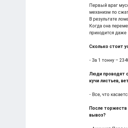
Первый враг мус
механизм по сжат
В результате лом
Когда она переме
приходится даже
Сколько стоит у
- За 1 тонну – 23
Люди проводят о
кучи листьев, в
- Все, что касает
После торжеств 
вывоз?