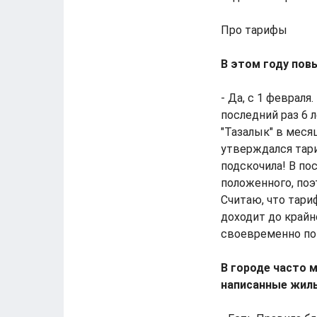
Про тарифы
В этом году пов
- Да, с 1 феврал
последний раз 6 
"Тазалык" в меся
утверждался тариф
подскочила! В по
положенного, поэ
Считаю, что тари
доходит до край
своевременно по
В городе часто 
написанные жиль