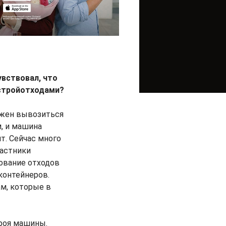
увствовал, что
 стройотходами?
лжен вывозиться
м, и машина
т. Сейчас много
частники
рование отходов
контейнеров.
ам, которые в
троя машины.