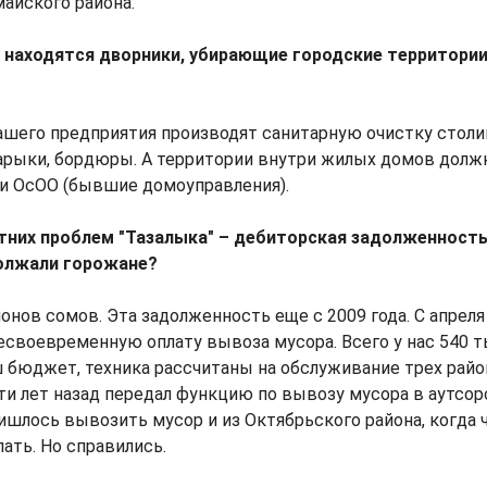
айского района.
 находятся дворники, убирающие городские территории,
 нашего предприятия производят санитарную очистку сто
 арыки, бордюры. А территории внутри жилых домов долж
и ОсОО (бывшие домоуправления).
тних проблем "Тазалыка" – дебиторская задолженность
олжали горожане?
ионов сомов. Эта задолженность еще с 2009 года. С апреля
есвоевременную оплату вывоза мусора. Всего у нас 540 т
ш бюджет, техника рассчитаны на обслуживание трех райо
ти лет назад передал функцию по вывозу мусора в аутсор
ишлось вывозить мусор и из Октябрьского района, когда 
лать. Но справились.