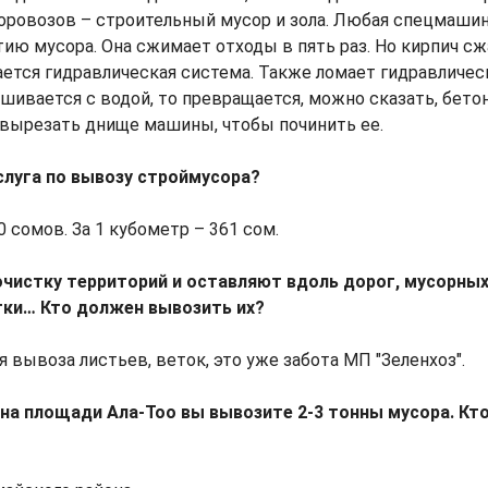
оровозов – строительный мусор и зола. Любая спецмаши
ию мусора. Она сжимает отходы в пять раз. Но кирпич с
ается гидравлическая система. Также ломает гидравличес
шивается с водой, то превращается, можно сказать, бетон
 вырезать днище машины, чтобы починить ее.
слуга по вывозу строймусора?
40 сомов. За 1 кубометр – 361 сом.
чистку территорий и оставляют вдоль дорог, мусорны
етки… Кто должен вывозить их?
ся вывоза листьев, веток, это уже забота МП "Зеленхоз".
на площади Ала-Тоо вы вывозите 2-3 тонны мусора. Кто