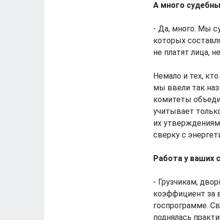
А много судебны
- Да, много. Мы 
которых составля
не платят лица, 
Немало и тех, кт
мы ввели так наз
комитеты объедин
учитывает только
их утверждениям,
сверку с энергет
Работа у ваших 
- Грузчикам, дво
коэффициент за в
госпрограмме. Св
поднялась практи