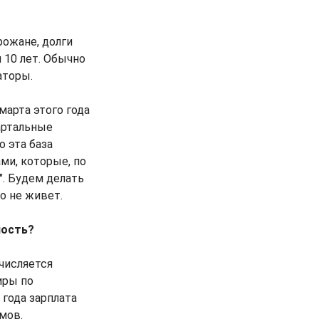
рожане, долги
 10 лет. Обычно
аторы.
марта этого года
артальные
 эта база
ми, которые, по
". Будем делать
о не живет.
ность?
числяется
иры по
 года зарплата
мов.