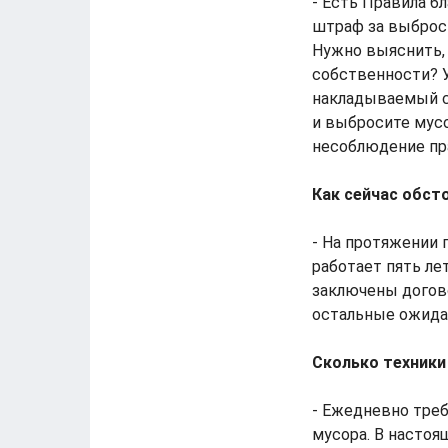
- Есть Правила б
штраф за выброс
Нужно выяснить, 
собственности? У
накладываемый с
и выбросите мусор
несоблюдение пр
Как сейчас обст
- На протяжении 
работает пять ле
заключены догово
остальные ожида
Сколько техники
- Ежедневно треб
мусора. В настоя