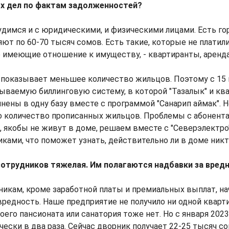
х дел по фактам задолженностей?
судимся и с юридическими, и физическими лицами. Есть го
ют по 60-70 тысяч сомов. Есть такие, которые не платили
не имеющие отношение к имуществу, - квартиранты, аренд
о показывает меньшее количество жильцов. Поэтому с 15 
ываемую биллинговую систему, в которой "Тазалык" и кв
ены в одну базу вместе с программой "Санарип аймак". Но
 количество прописанных жильцов. Проблемы с абонента
 якобы не живут в доме, решаем вместе с "Северэлектро
иками, что поможет узнать, действительно ли в доме никт
сотрудников тяжелая. Им полагаются надбавки за вред
рникам, кроме заработной платы и премиальных выплат, на
редность. Наше предприятие не получило ни одной кварт
оего пансионата или санатория тоже нет. Но с января 2023
чески в два раза. Сейчас дворник получает 22-25 тысяч со