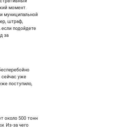
нистративный
кий момент.
ии муниципальной
ер, штраф,
 если подойдете
д за
 бесперебойно
, сейчас уже
уже поступило,
т около 500 тонн
и. Из-за чего