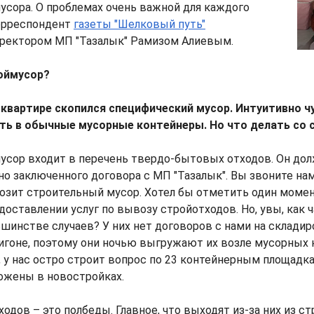
усора. О проблемах очень важной для каждого
орреспондент
газеты "Шелковый путь"
иректором МП "Тазалык" Рамизом Алиевым.
оймусор?
 квартире скопился специфический мусор. Интуитивно ч
ать в обычные мусорные контейнеры. Но что делать со
мусор входит в перечень твердо-бытовых отходов. Он до
но заключенного договора с МП "Тазалык". Вы звоните на
зит строительный мусор. Хотел бы отметить один момен
доставлении услуг по вывозу стройотходов. Но, увы, как 
шинстве случаев? У них нет договоров с нами на склади
игоне, поэтому они ночью выгружают их возле мусорных 
, у нас остро строит вопрос по 23 контейнерным площадк
ожены в новостройках.
ходов – это полбеды. Главное, что выходят из-за них из с