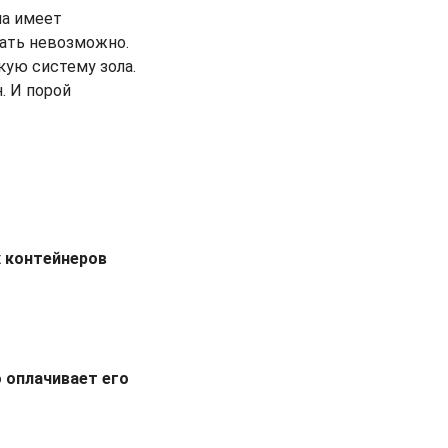
на имеет
жать невозможно.
кую систему зола.
. И порой
х контейнеров
 оплачивает его