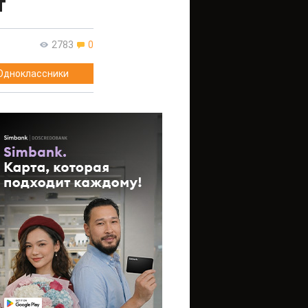
т
2783
0
Одноклассники