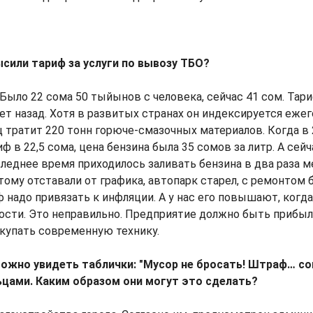
ысили тариф за услуги по вывозу ТБО?
я. Было 22 сома 50 тыйынов с человека, сейчас 41 сом. Та
лет назад. Хотя в развитых странах он индексируется ежег
ц тратит 220 тонн горюче-смазочных материалов. Когда в 
 в 22,5 сома, цена бензина была 35 сомов за литр. А сейч
следнее время приходилось заливать бензина в два раза 
тому отставали от графика, автопарк старел, с ремонтом
ф надо привязать к инфляции. А у нас его повышают, когд
ности. Это неправильно. Предприятие должно быть прибы
купать современную технику.
можно увидеть таблички: "Мусор не бросать! Штраф… со
цами. Каким образом они могут это сделать?