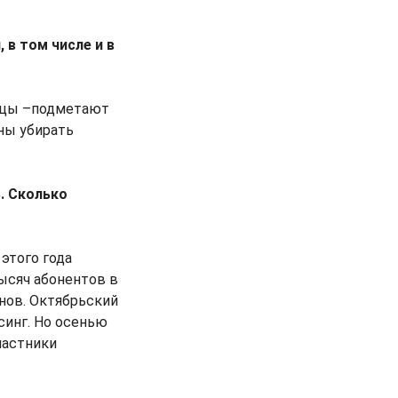
 в том числе и в
лицы –подметают
ны убирать
. Сколько
 этого года
ысяч абонентов в
нов. Октябрьский
синг. Но осенью
частники