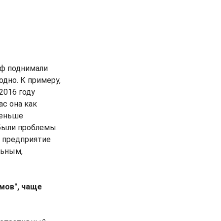
риф поднимали
одно. К примеру,
2016 году
ас она как
меньше
 были проблемы.
а предприятие
льным,
мов", чаще