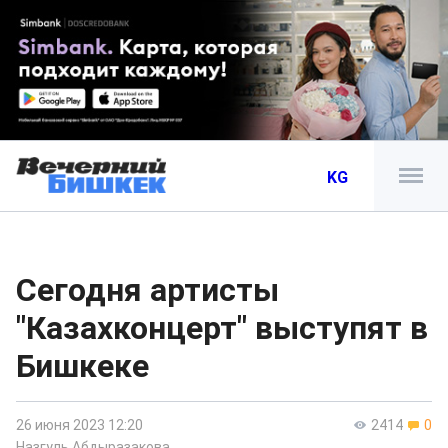
KG
Сегодня артисты
"Казахконцерт" выступят в
Бишкеке
26 июня 2023 12:20
2414
0
Назгуль Абдыразакова