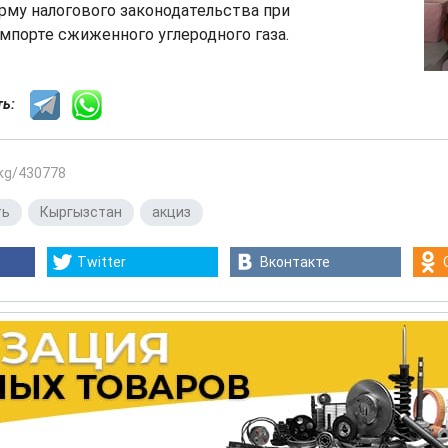
рму налогового законодательства при
мпорте сжиженного углеродного газа.
сть:
.kg/430778
ть
,
Кыргызстан
,
акциз
Twitter
Вконтакте