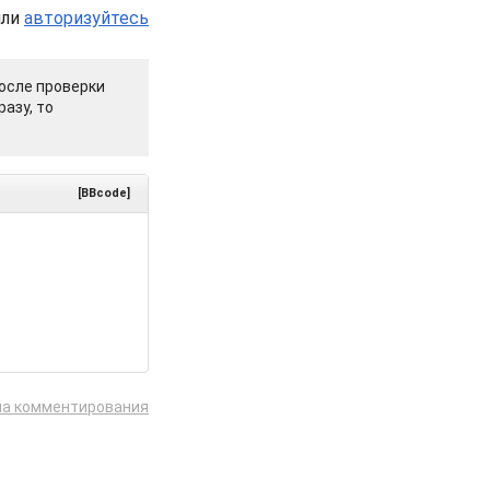
или
авторизуйтесь
осле проверки
азу, то
[BBcode]
ла комментирования