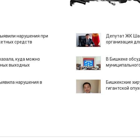
ыявили нарушения при
Депутат ЖК Шаб
етных средств
организация дл
казала, куда можно
В Бишкеке обсу
нных выходных
муниципального
ыявила нарушения в
Бишкекские хир
гигантской опу