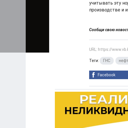
учитывать эту но
производстве и и
Сообщи свою ново
URL: https://www.vb
Теги:
ГНС
,
неф
Facebook