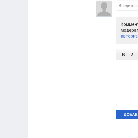
Коммент
модерат
авториз

