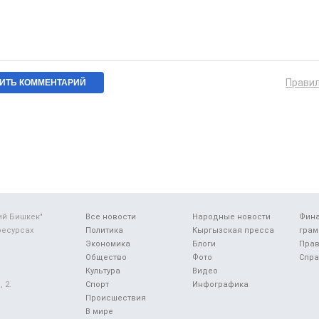
Прави
ий Бишкек"
Все новости
Народные новости
Фин
ресурсах
Политика
Кыргызская пресса
грам
Экономика
Блоги
Прав
Общество
Фото
Спра
Культура
Видео
 2.
Спорт
Инфографика
Происшествия
В мире