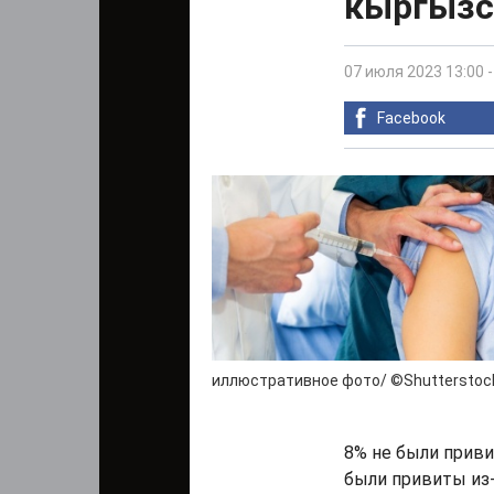
кыргызс
07 июля 2023 13:00
Facebook
иллюстративное фото/ ©Shutterstoc
8% не были приви
были привиты из-