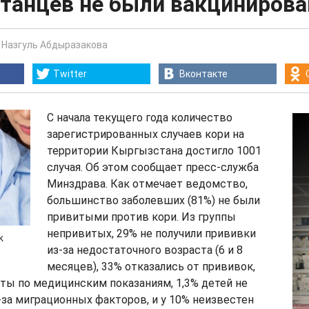
танцев не были вакциниров
-
Назгуль Абдыразакова
Twitter
Вконтакте
С начала текущего года количество
зарегистрированных случаев кори на
территории Кыргызстана достигло 1001
случая. Об этом сообщает пресс-служба
Минздрава. Как отмечает ведомство,
большинство заболевших (81%) не были
привитыми против кори. Из группы
непривитых, 29% не получили прививки
k
из-за недостаточного возраста (6 и 8
месяцев), 33% отказались от прививок,
ты по медицинским показаниям, 1,3% детей не
за миграционных факторов, и у 10% неизвестен