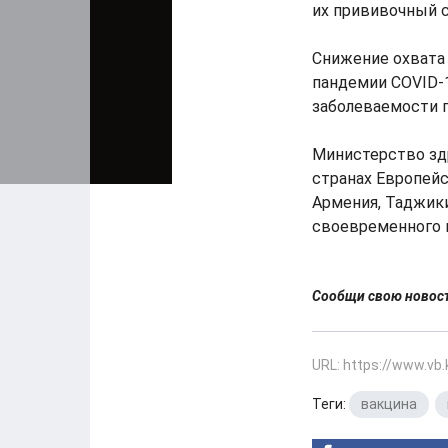
их прививочный с
Снижение охвата
пандемии COVID-
заболеваемости п
Министерство здр
странах Европейс
Армения, Таджики
своевременного п
Сообщи свою ново
URL: https://www.vb
Теги:
вакцина
,