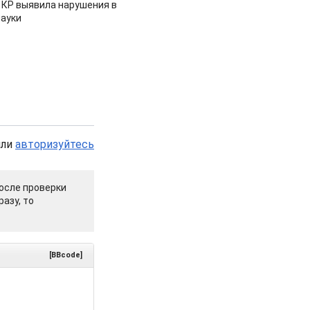
 КР выявила нарушения в
ауки
или
авторизуйтесь
осле проверки
азу, то
[BBcode]