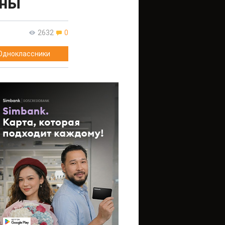
аны
2632
0
Одноклассники