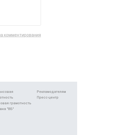
ла комментирования
ансовая
Рекламодателям
отность
Пресс-центр
овая грамотность
вка "ВБ"