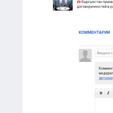
Кыргызстан призв
договоренностей в 
КОММЕНТАРИИ
Коммент
модерат
авториз

