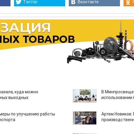
Twitter
Вконтакте
казала, куда можно
В Минпросвещен
нных выходных
использовании
 меры по улучшению работы
Артем Новиков:
нспорта
производствен