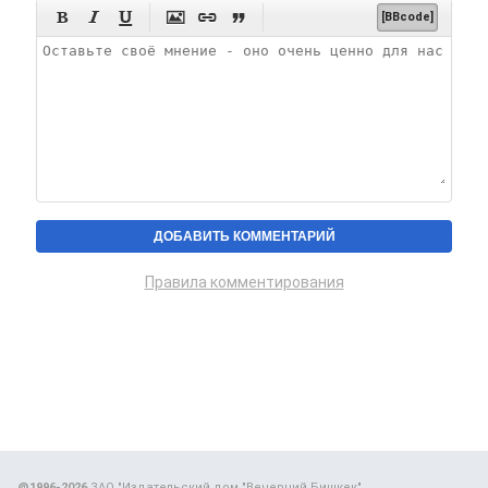






[BBcode]
Правила комментирования
@1996-2026
ЗАО "Издательский дом "Вечерний Бишкек"