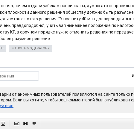
е понял, зачем отдали узбекам пансионаты, думаю это неправильн
кой плоскости данного решения обществу должно быть разъяснен
ыргызстан от этого решения. "У нас нету 40 млн долларов для вы
 очень правдоподобно", учитывая нынешнее положение по налого
ству КР, в срочном порядке нужно отменить решения по передаче
 более разумное решение.
ТЬ
ЖАЛОБА МОДЕРАТОРУ
арии от анонимных пользователей появляются на сайте только п
ором. Если вы хотите, чтобы ваш комментарий был опубликован ср
уйтесь



