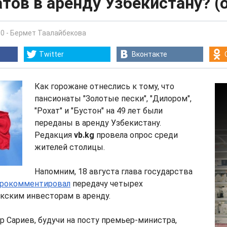
тов в аренду Узбекистану? (
00
-
Бермет Таалайбекова
Twitter
Вконтакте
Как горожане отнеслись к тому, что
пансионаты "Золотые пески", "Дилором",
"Рохат" и "Бустон" на 49 лет были
переданы в аренду Узбекистану.
Редакция
vb.kg
провела опрос среди
жителей столицы.
Напомним, 18 августа глава государства
рокомментировал
передачу четырех
кским инвесторам в аренду.
ир Сариев, будучи на посту премьер-министра,