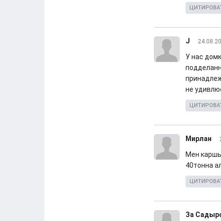
ЦИТИРОВА
J
24.08.20
У нас домк
подделанн
принадлеж
не удивлю
ЦИТИРОВА
Мирлан
Мен каршы
40тонна а
ЦИТИРОВА
За Садыр