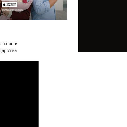
нгтоне и
дарства.