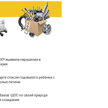
 КР выявила нарушения в
ауки
урги спасли годовалого ребенка с
холью печени
азов: ШОС по своей природе
я созидания