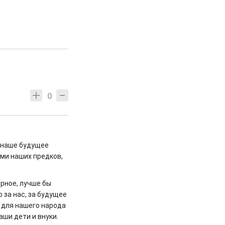
0
т наше будущее
ями наших предков,
ерное, лучше бы
 за нас, за будущее
 для нашего народа
аши дети и внуки.