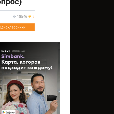
опрос)
18546
5
Одноклассники