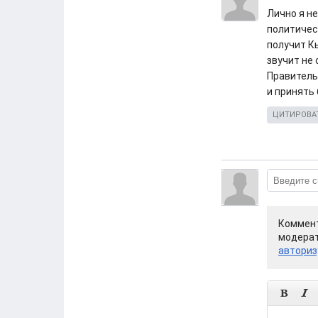
Лично я н
политичес
получит К
звучит не
Правитель
и принять
ЦИТИРОВА
Коммент
модерат
авториз

