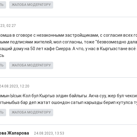
ТЬ
ЖАЛОБА МОДЕРАТОРУ
23, 02:27
омша в сговоре с незаконными застройщиками, с согласия всех гос
ыми подписями жителей, мол согласны, тоже "безвозмездно дала
ащий дому на 50 лет кафе Сиерра. А что, у нас в Кыргызстане всё
сь
ТЬ
ЖАЛОБА МОДЕРАТОРУ
24.08.2023, 12:20
мын Ысык-Кол бул Кыргыз элдин байлыгы. Акча суу, жер бул чекси
лтыныбыз бар деп жатат ошондон сатып карызды берип кутулса т
ТЬ
ЖАЛОБА МОДЕРАТОРУ
ова Жапарова
24.08.2023, 13:53