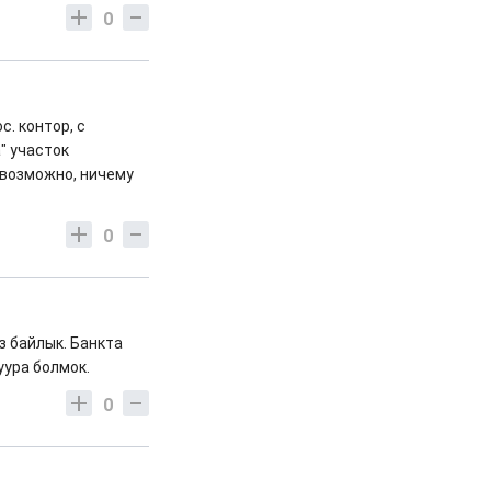
0
. контор, с
" участок
 возможно, ничему
0
з байлык. Банкта
уура болмок.
0