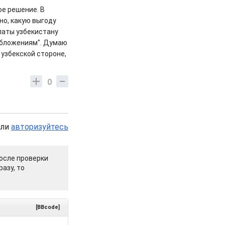
ое решение. В
о, какую выгоду
платы узбекистану
обложениям". Думаю
 узбекской стороне,
0
или
авторизуйтесь
осле проверки
азу, то
[BBcode]