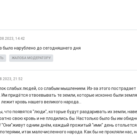
08.2023, 14:42
в было нарублено до сегодняшнего дня
ТЬ
ЖАЛОБА МОДЕРАТОРУ
8.2023, 21:52
пок слабых людей, со слабым мышлением. Из-за этого пострадае
. Им придётся отвоевывать те земли, которые исконно были земл
 лежит кровь нашего великого народа...
ы, что появятся "люди", которые будут раздаривать их земли, нав
атно свою кровь и не плодились бы. Настолько было бы им обидно
! "Они"живут одним днём, каждый прожитый "ими" день отольется
отерями, итак малочисленного народа. Как бы не прокляли нас, н