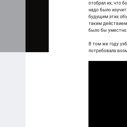
отобрал их, что б
надо было изучи
будущим этих объ
таким действием 
было бы уместно
В том же году уз
потребовала возм