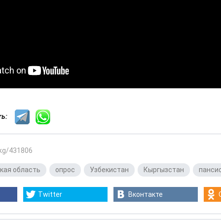
сть:
.kg/431806
кая область
,
опрос
,
Узбекистан
,
Кыргызстан
,
панси
Twitter
Вконтакте