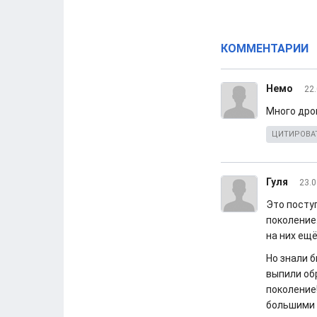
КОММЕНТАРИИ
Немо
22.
Много дро
ЦИТИРОВА
Гуля
23.0
Это посту
поколение
на них ещё
Но знали б
выпили обр
поколение
большими п