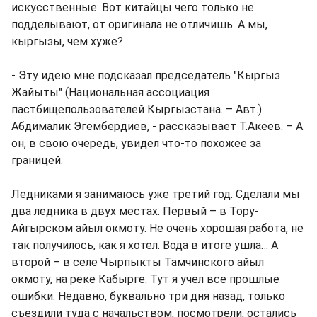
искусственные. Вот китайцы чего только не
подделывают, от оригинала не отличишь. А мы,
кыргызы, чем хуже?
- Эту идею мне подсказал председатель "Кыргыз
Жайыты" (Национальная ассоциация
пастбищепользователей Кыргызстана. – Авт.)
Абдималик Эгембердиев, - рассказывает Т.Акеев. – А
он, в свою очередь, увидел что-то похожее за
границей.
Ледниками я занимаюсь уже третий год. Сделали мы
два ледника в двух местах. Первый – в Тору-
Айгырском айыл окмоту. Не очень хорошая работа, не
так получилось, как я хотел. Вода в итоге ушла… А
второй – в селе Чырпыкты Тамчинского айыл
окмоту, на реке Кабырге. Тут я учел все прошлые
ошибки. Недавно, буквально три дня назад, только
съездили туда с начальством, посмотрели, остались