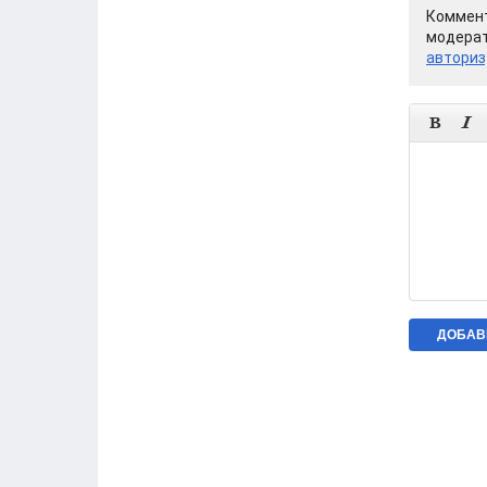
Коммент
модерат
авториз

