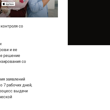
 контроля со
и
рови и ее
ое решение
нзирования со
ния заявлений
 7 рабочих дней,
процесс выдачи
ческой