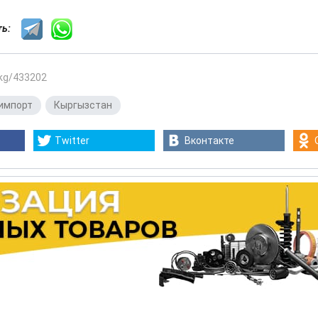
сть:
.kg/433202
импорт
,
Кыргызстан
Twitter
Вконтакте