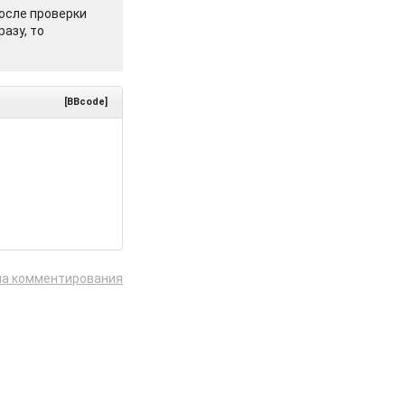
осле проверки
азу, то
[BBcode]
ла комментирования