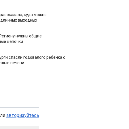
рассказала, куда можно
 длинных выходных
 Региону нужны общие
ные цепочки
урги спасли годовалого ребенка с
холью печени
или
авторизуйтесь