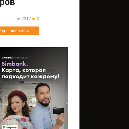
аров
2217
0
Одноклассники