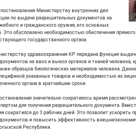
 постановления Министерству внутренних дел
кции по выдаче разрешительных документов на
жебного и гражданского оружия, его основных
в. Это обусловлено необходимостью обеспечения прямого
ствующего государственного органа.
инистерству здравоохранения КР передана функция выдач
окументов на ввоз и вывоз органов и тканей человека, к
акже образцов биологических материалов человека. Данн
спецификой указанных товаров и необходимостью их лице
ченного органа в кратчайшие сроки.
остановления значительно сократилось время рассмотре
пертом для получения разрешительного документа. Вместо
я сократился до 3 рабочих дней. Это позволит ускорить 
документов и повысить эффективность внешнеэкономи
ргызской Республики.