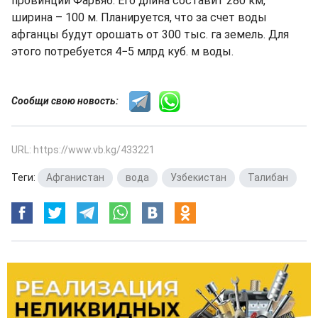
провинции Фарьяб. Его длина составит 280 км,
ширина – 100 м. Планируется, что за счет воды
афганцы будут орошать от 300 тыс. га земель. Для
этого потребуется 4−5 млрд куб. м воды.
Сообщи свою новость:
URL: https://www.vb.kg/433221
Теги:
Афганистан
,
вода
,
Узбекистан
,
Талибан