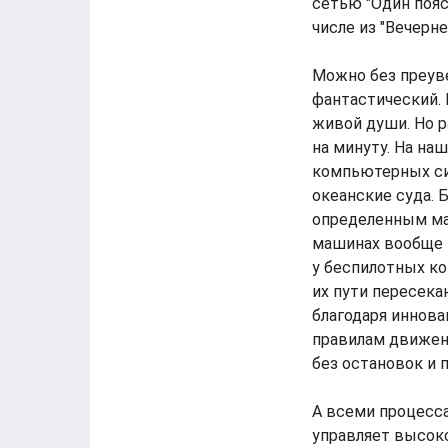
сетью "Один пояс
числе из "Вечерне
Можно без преуве
фантастический. 
живой души. Но р
на минуту. На на
компьютерных си
океанские суда. 
определенным мар
машинах вообще н
у беспилотных ко
их пути пересека
благодаря иннов
правилам движени
без остановок и 
А всеми процесс
управляет высок