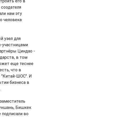
троить его в
 создателя
али нам эту
о человека
й узел для
и-участницами
артнёры Циндао -
дарств, в том
ожет еще теснее
сть, что в
"Китай-ШОС". И
ытии бизнеса в
.
 заместитель
Чуншань, Бишкек
 подписали во