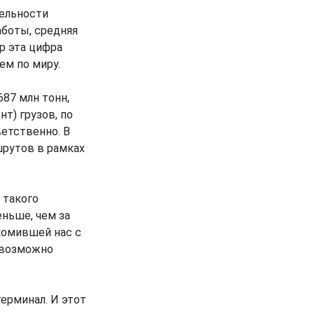
тельности
аботы, средняя
ор эта цифра
ем по миру.
687 млн тонн,
т) грузов, по
ветственно. В
шрутов в рамках
 такого
ньше, чем за
акомившей нас с
невозможно
ерминал. И этот