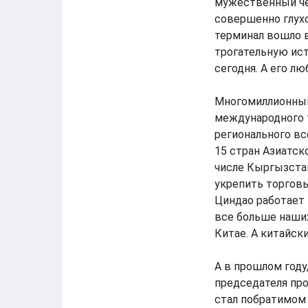
мужественный че
совершенно глухо
терминал вошло в
трогательную ис
сегодня. А его л
Многомиллионный 
международного 
регионального в
15 стран Азиатск
числе Кыргызста
укрепить торговы
Циндао работает
все больше наши
Китае. А китайс
А в прошлом году
председателя про
стал побратимом