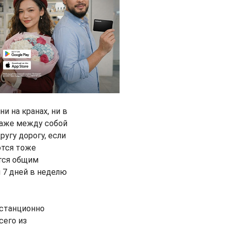
 на кранах, ни в
даже между собой
угу дорогу, если
ются тоже
тся общим
и 7 дней в неделю
истанционно
сего из