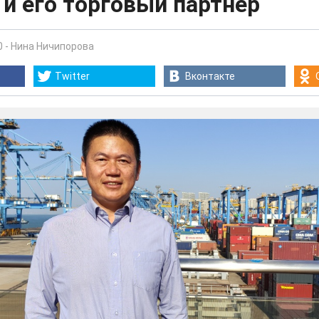
и его торговый партнер
0
-
Нина Ничипорова
Twitter
Вконтакте