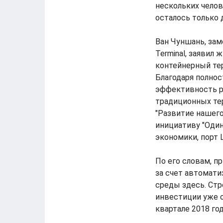
нескольких челов
осталось только 
Ван Чуншань, зам
Terminal, заявил
контейнерный тер
Благодаря полно
эффективность р
традиционных тер
"Развитие нашег
инициативу "Один
экономики, порт 
По его словам, п
за счет автомати
среды здесь. Стр
инвестиции уже 
квартале 2018 год