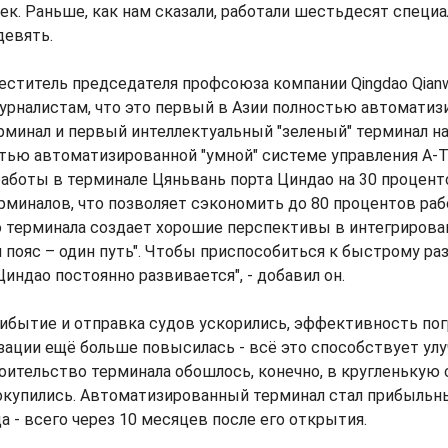
ек. Раньше, как нам сказали, работали шестьдесят специа
девять.
еститель председателя профсоюза компании Qingdao Qianw
 журналистам, что это первый в Азии полностью автомати
минал и первый интеллектуальный "зеленый" терминал на 
стью автоматизированной "умной" системе управления A-
аботы в терминале Цяньвань порта Циндао на 30 процент
миналов, что позволяет сэкономить до 80 процентов раб
о терминала создает хорошие перспективы в интегрирова
 пояс – один путь". Чтобы приспособиться к быстрому р
Циндао постоянно развивается", - добавил он.
рибытие и отправка судов ускорились, эффективность пог
зации ещё больше повысилась - всё это способствует у
оительство терминала обошлось, конечно, в кругленькую 
окупились. Автоматизированный терминал стал прибыльн
а - всего через 10 месяцев после его открытия.