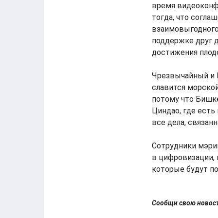
время видеоконф
тогда, что согла
взаимовыгодного
поддержке друг д
достижения плодо
Чрезвычайный и 
славится морской
потому что Бишке
Циндао, где есть
все дела, связан
Сотрудники мэрии
в цифровизации, 
которые будут по
Сообщи свою ново