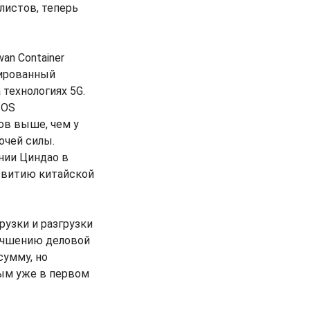
листов, теперь
an Container
зированный
технологиях 5G.
TOS
ов выше, чем у
очей силы.
нии Циндао в
азвитию китайской
рузки и разгрузки
лучшению деловой
сумму, но
ым уже в первом