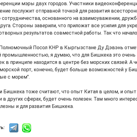
еренции мэры двух городов. Участники видеоконференц
шение послужит отправной точкой для развития всесторон
 сотрудничества, основанного на взаимоуважении, дружб
руга. Стороны заверили, что приложат все усилия для укр
творных результатов совместной работы. Так что начало
Полномочный Посол КНР в Кыргызстане Ду Дэвэнь отмети
 промышленностью, я думаю, что для Бишкека это очень 
к в принципе находится в центре без морских связей. А ч
 морской порт, конечно, будет больше возможностей у Би
ные с морем".
 Бишкека тоже считают, что опыт Китая в целом, и опыт
и в других сферах, будет очень полезен. Там много интер
лезны и для развития Бишкека.
сть: