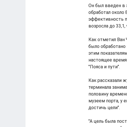
Он был введен в 
обработал около 
эффективность по
возросла до 33,1,
Как отметил Ван 
было обработано 
этим показателям
настоящее время 
"Пояса и пути".
Как рассказали 
терминала занима
половину времени
музеем порта, у 
достичь цели".
"А цель была пос