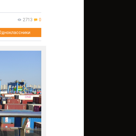
2713
0
Одноклассники