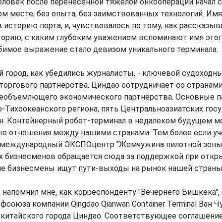
ловек после перенесенной тяжелой онкооперации начал с
м месте, без опыта, без заимствованных технологий. Имя
 историю порта, и, чувствовалось по тому, как рассказыв
торию, с каким глубоким уважением вспоминают имя этог
юбимое выражение стало девизом уникального терминала.
город, как убедились журналисты, - ключевой судоходны
торгового партнёрства. Циндао сотрудничает со странам
сеобъемлющего экономического партнёрства. Основные п
о-Тихоокеанского региона, пять Центральноазиатских госу
н. Контейнерный робот-терминал в недалеком будущем м
е отношения между нашими странами. Тем более если уче
 международный ЭКСПОцентр "Жемчужина пилотной зоны 
х бизнесменов обращается сюда за поддержкой при откр
кие бизнесмены ищут пути-выходы на рынок нашей страны
, напомнил мне, как корреспонденту "Вечернего Бишкека",
фсоюза компании Qingdao Qianwan Container Terminal Ван 
 китайского города Циндао. Соответствующее соглашение