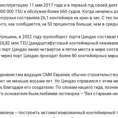
эксплуатацию 11 мая 2017 года и в первый год своей дея
800 000 TEU и обслужил более 660 судов. Когда начались р
грузки составляла 26,1 контейнера на кран в час. С тех п
 что, как сообщается, на 50 процентов больше, чем в средн
Чуншань, в 2022 году грузооборот порта Циндао составил 
26,82 млн TEU (двадцатифутовый контейнерный эквивален
 порт Циндао занял четвертое и пятое места в мире соот
через порт Циндао проходит более 80 контейнерных мар
журналистам ведущих СМИ Евразии, обычно строительство
ет не меньше восьми лет. Но Циндао справился с этим ме
, благодаря его создателю. По словам нашего гида, позн
его основателя была любимая поговорка – "без старания 
тавлена – построить автоматизированный контейнерный т