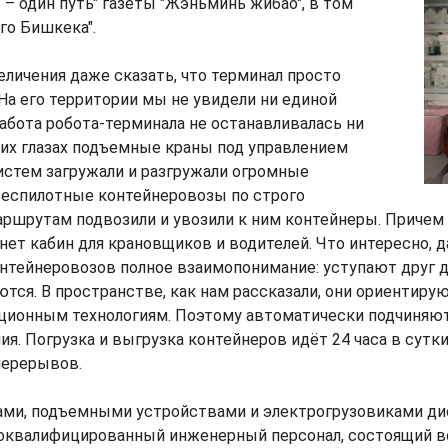
 – один путь" газеты "Жэньминь жибао", в том
го Бишкека".
личения даже сказать, что терминал просто
На его территории мы не увидели ни единой
абота робота-терминала не останавливалась ни
ших глазах подъемные краны под управлением
стем загружали и разгружали огромные
Беспилотные контейнеровозы по строго
шрутам подвозили и увозили к ним контейнеры. Причем ни
ет кабин для крановщиков и водителей. Что интересно, 
нтейнеровозов полное взаимопонимание: уступают друг др
ются. В пространстве, как нам рассказали, они ориентиру
ационным технологиям. Поэтому автоматически подчиняю
я. Погрузка и выгрузка контейнеров идёт 24 часа в сутк
перерывов.
ами, подъемными устройствами и электрогрузовиками д
оквалифицированный инженерный персонал, состоящий в