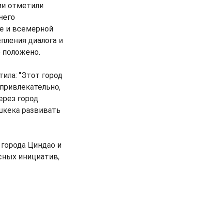
ии отметили
него
е и всемерной
епления диалога и
 положено.
ла: "Этот город
привлекательно,
ерез город
шкека развивать
 города Циндао и
есных инициатив,