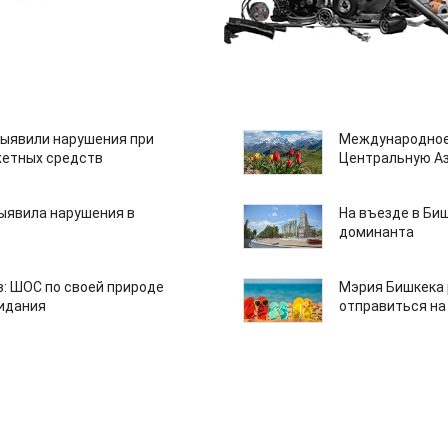
ыявили нарушения при
Международное
етных средств
Центральную А
ыявила нарушения в
На въезде в Би
доминанта
: ШОС по своей природе
Мэрия Бишкека 
зидания
отправиться на