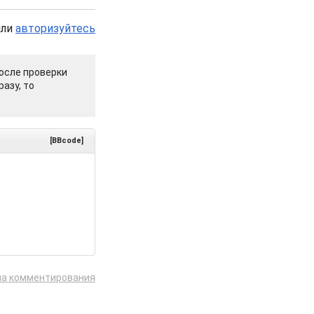
или
авторизуйтесь
осле проверки
азу, то
[BBcode]
ла комментирования