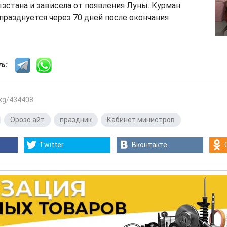
стана и зависела от появления Луны. Курман
празднуется через 70 дней после окончания
сть:
.kg/434408
,
Орозо айт
,
праздник
,
Кабинет министров
Twitter
Вконтакте