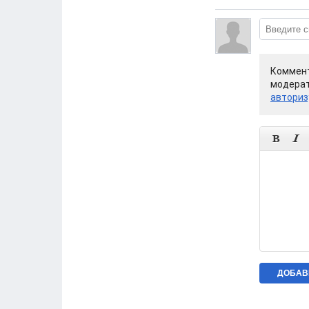
Коммент
модерат
авториз

