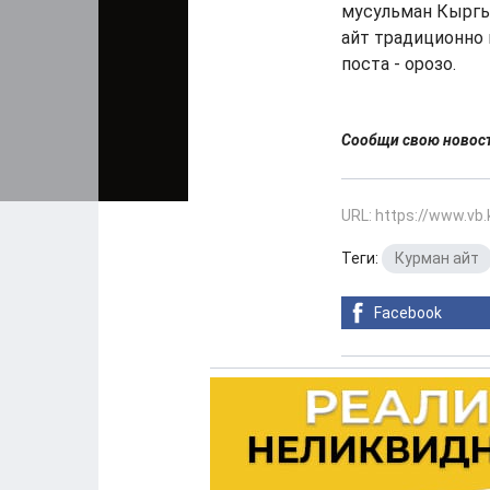
мусульман Кыргыз
айт традиционно 
поста - орозо.
Сообщи свою ново
URL: https://www.vb
Теги:
Курман айт
Facebook