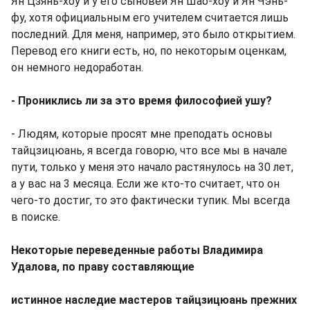
Ян Цзянь-хоу и у его сыновей Ян Шао-хоу и Ян Чэнь-
фу, хотя официальным его учителем считается лишь
последний. Для меня, например, это было открытием.
Перевод его книги есть, но, по некоторым оценкам,
он немного недоработан.
- Прониклись ли за это время философией ушу?
- Людям, которые просят мне преподать основы
тайцзицюань, я всегда говорю, что все мы в начале
пути, только у меня это начало растянулось на 30 лет,
а у вас на 3 месяца. Если же кто-то считает, что он
чего-то достиг, то это фактически тупик. Мы всегда
в поиске.
Некоторые переведенные работы Владимира
Удалова, по праву составляющие
истинное наследие мастеров тайцзицюань прежних