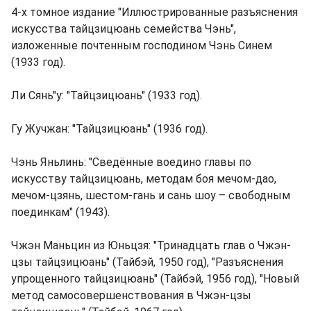
4-х томное издание "Иллюстрированные разъяснения
искусства тайцзицюань семейства Чэнь",
изложенные почтенным господином Чэнь Синем
(1933 год).
Ли Сянь"у: "Тайцзицюань" (1933 год).
Гу Жучжан: "Тайцзицюань" (1936 год).
Чэнь Яньлинь: "Сведённые воедино главы по
искусству тайцзицюань, методам боя мечом-дао,
мечом-цзянь, шестом-гань и сань шоу – свободным
поединкам" (1943).
Чжэн Маньцин из Юньцзя: "Тринадцать глав о Чжэн-
цзы тайцзицюань" (Тайбэй, 1950 год), "Разъяснения
упрощенного тайцзицюань" (Тайбэй, 1956 год), "Новый
метод самосовершенствования в Чжэн-цзы