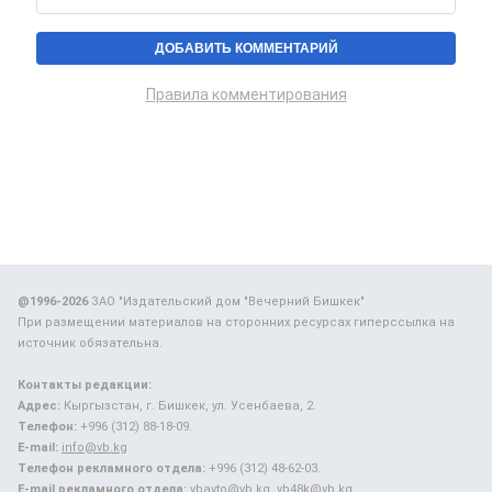
Правила комментирования
@1996-2026
ЗАО "Издательский дом "Вечерний Бишкек"
При размещении материалов на сторонних ресурсах гиперссылка на
источник обязательна.
Контакты редакции:
Адрес:
Кыргызстан, г. Бишкек, ул. Усенбаева, 2.
Телефон:
+996 (312) 88-18-09.
E-mail:
info@vb.kg
Телефон рекламного отдела:
+996 (312) 48-62-03.
E-mail рекламного отдела:
vbavto@vb.kg, vb48k@vb.kg