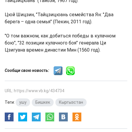
тайцзицюань" (Тайбэй, 1967 год).
Цюй Шицзин, "Тайцзицюань семейства Ян: "Два
берега – одна семья" (Пекин, 2011 год).
"О том важном, как добиться победы в кулачном
бою", "32 позиции кулачного боя" генерала Ци
Цзигуана времен династии Мин (1560 год).
Сообщи свою новость:
URL: https://www.vb.kg/434734
Теги:
ушу
,
Бишкек
,
Кыргызстан