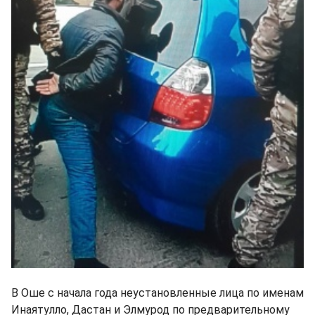
В Оше с начала года неустановленные лица по именам
Инаятулло, Дастан и Элмурод по предварительному