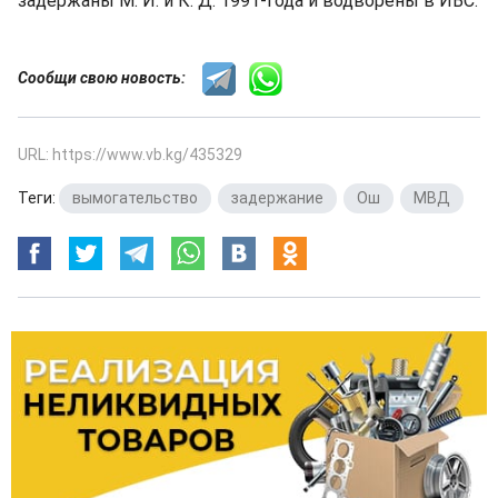
задержаны М. И. и К. Д. 1991-года и водворены в ИВС.
Сообщи свою новость:
URL: https://www.vb.kg/435329
Теги:
вымогательство
,
задержание
,
Ош
,
МВД