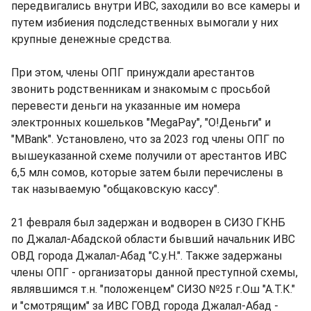
передвигались внутри ИВС, заходили во все камеры и
путем избиения подследственных вымогали у них
крупные денежные средства.
При этом, члены ОПГ принуждали арестантов
звонить родственникам и знакомым с просьбой
перевести деньги на указанные им номера
электронных кошельков "МеgaPay", "О!Деньги" и
"МBank". Установлено, что за 2023 год члены ОПГ по
вышеуказанной схеме получили от арестантов ИВС
6,5 млн сомов, которые затем были перечислены в
так называемую "общаковскую кассу".
21 февраля был задержан и водворен в СИЗО ГКНБ
по Джалал-Абадской области бывший начальник ИВС
ОВД города Джалал-Абад "С.у.Н.". Также задержаны
члены ОПГ - организаторы данной преступной схемы,
являвшимся т.н. "положенцем" СИЗО №25 г.Ош "А.Т.К."
и "смотрящим" за ИВС ГОВД города Джалал-Абад -