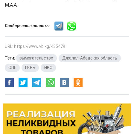
М.А.А..
Сообщи свою новость:
URL: https://www.vb.kg/435479
Теги:
вымогательство
,
Джалал-Абадская область
,
ОПГ
,
ГКНБ
,
ИВС