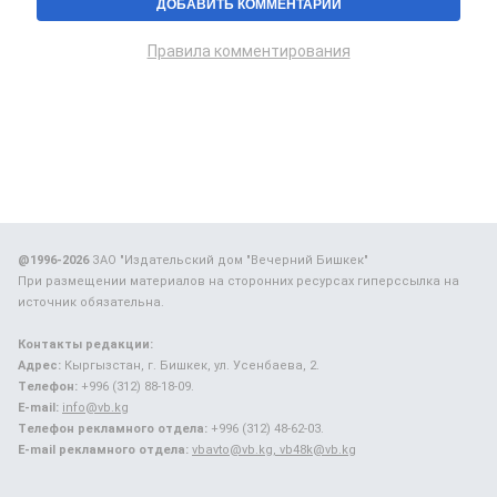
Правила комментирования
@1996-2026
ЗАО "Издательский дом "Вечерний Бишкек"
При размещении материалов на сторонних ресурсах гиперссылка на
источник обязательна.
Контакты редакции:
Адрес:
Кыргызстан, г. Бишкек, ул. Усенбаева, 2.
Телефон:
+996 (312) 88-18-09.
E-mail:
info@vb.kg
Телефон рекламного отдела:
+996 (312) 48-62-03.
E-mail рекламного отдела:
vbavto@vb.kg, vb48k@vb.kg