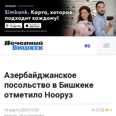
KG
Азербайджанское
посольство в Бишкеке
отметило Нооруз
16 марта 2024 10:00
2720
0
Назгуль Абдыразакова