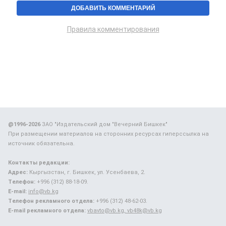
Правила комментирования
@1996-2026
ЗАО "Издательский дом "Вечерний Бишкек"
При размещении материалов на сторонних ресурсах гиперссылка на
источник обязательна.
Контакты редакции:
Адрес:
Кыргызстан, г. Бишкек, ул. Усенбаева, 2.
Телефон:
+996 (312) 88-18-09.
E-mail:
info@vb.kg
Телефон рекламного отдела:
+996 (312) 48-62-03.
E-mail рекламного отдела:
vbavto@vb.kg, vb48k@vb.kg