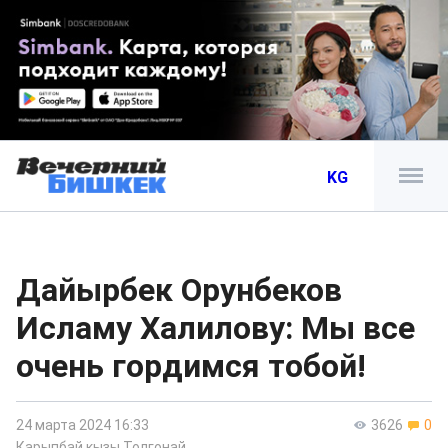
KG
Дайырбек Орунбеков
Исламу Халилову: Мы все
очень гордимся тобой!
24 марта 2024 16:33
3626
0
Карыпбай кызы Толгонай