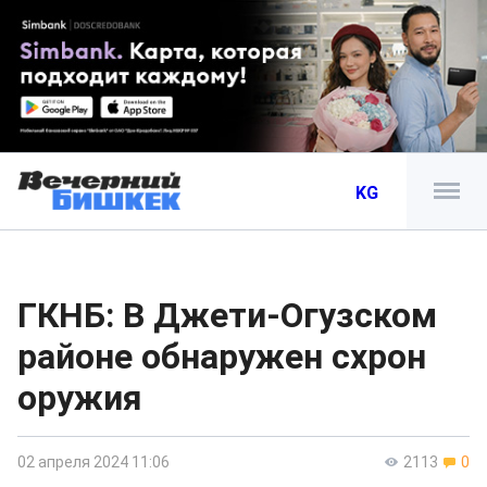
KG
ГКНБ: В Джети-Огузском
районе обнаружен схрон
оружия
02 апреля 2024 11:06
2113
0