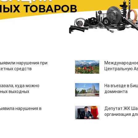
ыявили нарушения при
Международное
етных средств
Центральную А
казала, куда можно
На въезде в Би
нных выходных
доминанта
ыявила нарушения в
Депутат ЖК Шаб
организация дл