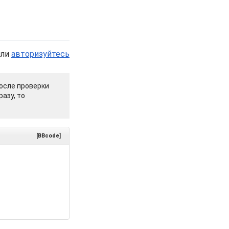
или
авторизуйтесь
осле проверки
азу, то
[BBcode]