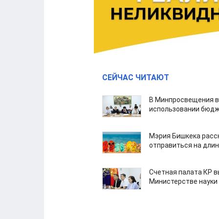
СЕЙЧАС ЧИТАЮТ
В Минпросвещения в
использовании бюдж
Мэрия Бишкека расс
отправиться на дли
Счетная палата КР в
Министерстве науки