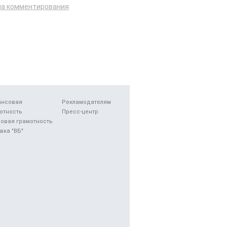
ла комментирования
ансовая
Рекламодателям
отность
Пресс-центр
овая грамотность
вка "ВБ"