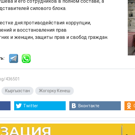
шева и его сотрудников в полном составе, а
дставителей силового блока.
естке дня:противодействия коррупции,
ений и восстановления прав
них и женщин, защиты прав и свобод граждан.
сть:
.kg/436501
,
Кыргызстан
,
Жогорку Кенеш
Twitter
Вконтакте