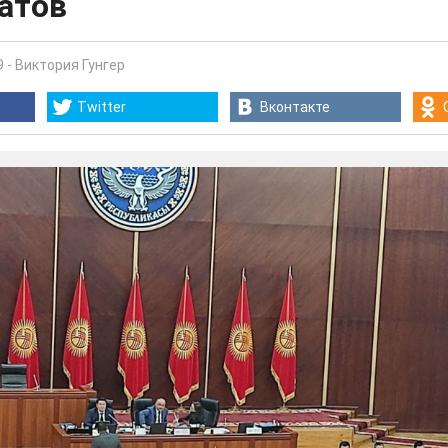
атов
9
-
Виктория Гунгер
Twitter
Вконтакте