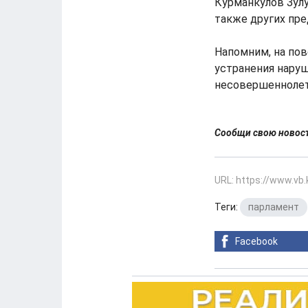
Курманкулов Зулу
также других пре
Напомним, на пов
устранения наруш
несовершеннолет
Сообщи свою ново
URL: https://www.vb
Теги:
парламент
Facebook