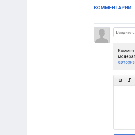
КОММЕНТАРИИ
Коммент
модерат
авториз

