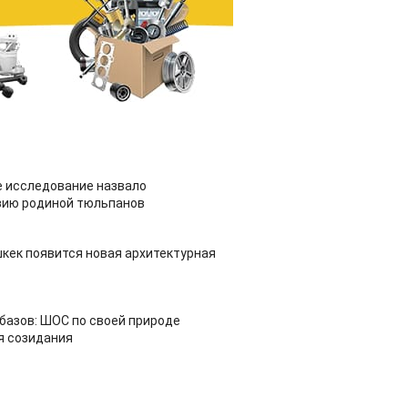
 исследование назвало
зию родиной тюльпанов
шкек появится новая архитектурная
азов: ШОС по своей природе
я созидания