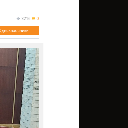
3216
0
Одноклассники