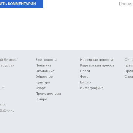
Прави
ий Бишкек"
Все новости
Народные новости
Фин
ресурсах
Политика
Кыргызская пресса
грам
Экономика
Блоги
Прав
Общество
Фото
Спра
Культура
Видео
 2.
Спорт
Инфографика
Происшествия
В мире
-03.
48k@vb.kg