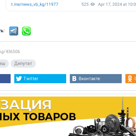
сть:
.kg/436506
неш
,
Депутат
Twitter
Вконтакте