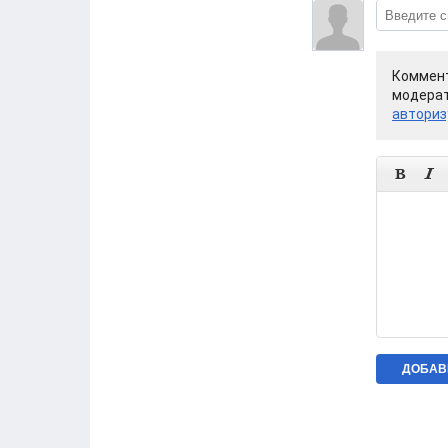
Коммент
модерат
авториз

