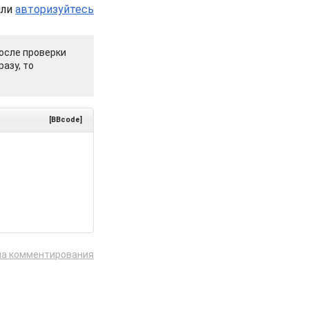
или
авторизуйтесь
осле проверки
азу, то
[BBcode]
ла комментирования