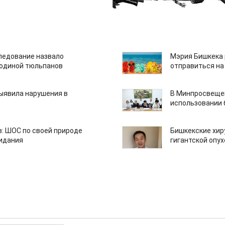
едование назвало
Мэрия Бишкека 
одиной тюльпанов
отправиться на
ыявила нарушения в
В Минпросвещен
использовании
: ШОС по своей природе
Бишкекские хир
зидания
гигантской опу