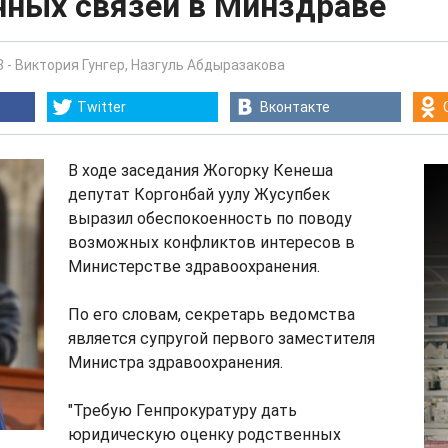
нных связей в Минздраве
8
-
Виктория Гунгер
,
Назгуль Абдыразакова
Twitter
Вконтакте
В ходе заседания Жогорку Кенеша
депутат Коргонбай уулу Жусупбек
выразил обеспокоенность по поводу
возможных конфликтов интересов в
Министерстве здравоохранения.
По его словам, секретарь ведомства
является супругой первого заместителя
Министра здравоохранения.
"Требую Генпрокуратуру дать
юридическую оценку родственных