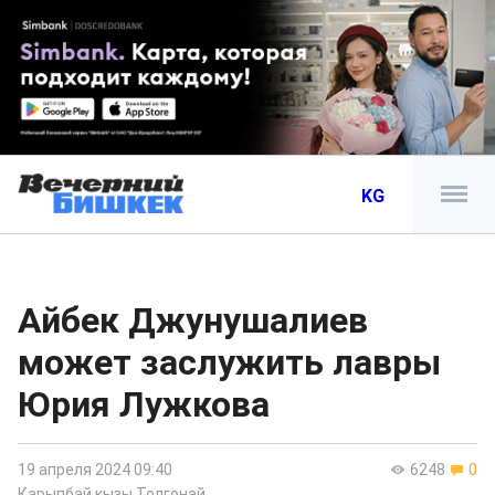
KG
Айбек Джунушалиев
может заслужить лавры
Юрия Лужкова
19 апреля 2024 09:40
6248
0
Карыпбай кызы Толгонай