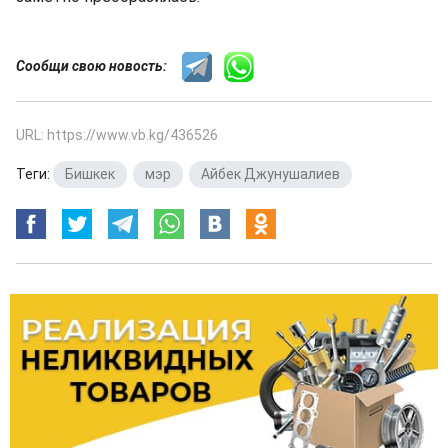
Сообщи свою новость:
URL: https://www.vb.kg/436526
Теги:
Бишкек
,
мэр
,
Айбек Джунушалиев