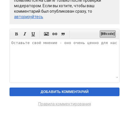
появляются на сайте только после проверки
модератором. Если вы хотите, чтобы ваш
комментарий был опубликован сразу, то
авторизуйтесь






[BBcode]
Правила комментирования