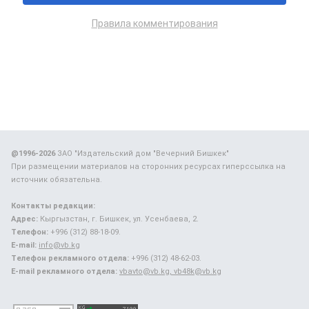
Правила комментирования
@1996-2026
ЗАО "Издательский дом "Вечерний Бишкек"
При размещении материалов на сторонних ресурсах гиперссылка на
источник обязательна.
Контакты редакции:
Адрес:
Кыргызстан, г. Бишкек, ул. Усенбаева, 2.
Телефон:
+996 (312) 88-18-09.
E-mail:
info@vb.kg
Телефон рекламного отдела:
+996 (312) 48-62-03.
E-mail рекламного отдела:
vbavto@vb.kg, vb48k@vb.kg