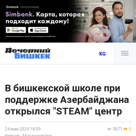
KG
В бишкекской школе при
поддержке Азербайджана
открылся "STEAM" центр
24 мая 2024 18:09
3871
0
Назгуль Абдыразакова