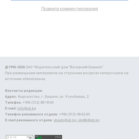
Правила комментирования
@1996-2026
ЗАО "Издательский дом "Вечерний Бишкек"
При размещении материалов на сторонних ресурсах гиперссылка на
источник обязательна.
Контакты редакции:
Адрес:
Кыргызстан, г. Бишкек, ул. Усенбаева, 2.
Телефон:
+996 (312) 88-18-09.
E-mail:
info@vb.kg
Телефон рекламного отдела:
+996 (312) 48-62-03.
E-mail рекламного отдела:
vbavto@vb.kg, vb48k@vb.kg