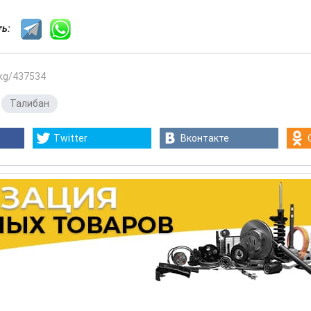
сть:
.kg/437534
,
Талибан
Twitter
Вконтакте