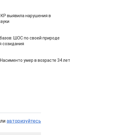
 КР выявила нарушения в
ауки
азов: ШОС по своей природе
я созидания
Насименто умер в возрасте 34 лет
или
авторизуйтесь