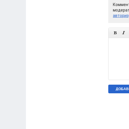
Коммент
модерат
авториз

