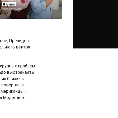
осе, Президент
ального центра
е крупных проблем
надо выстраивать
ия близка к
т совершила
 американцы -
ил Медведев.