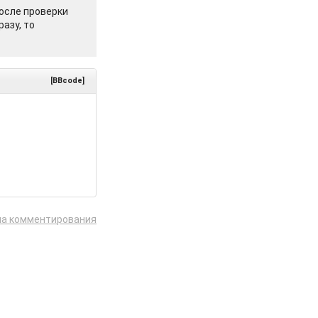
осле проверки
азу, то
[BBcode]
ла комментирования