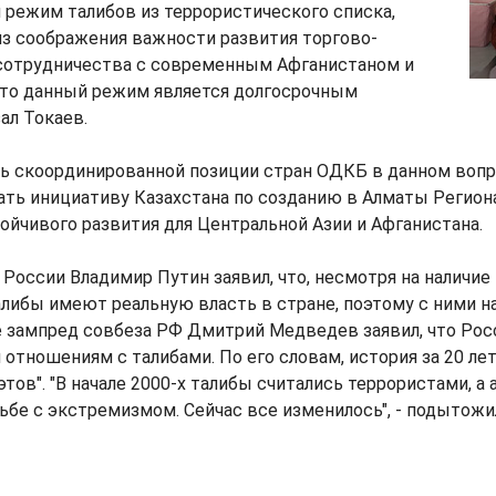
 режим талибов из террористического списка,
из соображения важности развития торгово-
сотрудничества с современным Афганистаном и
что данный режим является долгосрочным
ал Токаев.
ь скоординированной позиции стран ОДКБ в данном вопр
ать инициативу Казахстана по созданию в Алматы Регион
ойчивого развития для Центральной Азии и Афганистана.
 России Владимир Путин заявил, что, несмотря на наличи
алибы имеют реальную власть в стране, поэтому с ними 
 зампред совбеза РФ Дмитрий Медведев заявил, что Росс
тношениям с талибами. По его словам, история за 20 ле
тов". "В начале 2000-х талибы считались террористами, а
ьбе с экстремизмом. Сейчас все изменилось", - подытож