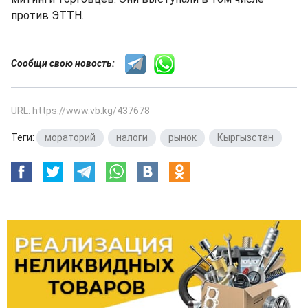
против ЭТТН.
Сообщи свою новость:
URL: https://www.vb.kg/437678
Теги:
мораторий
,
налоги
,
рынок
,
Кыргызстан