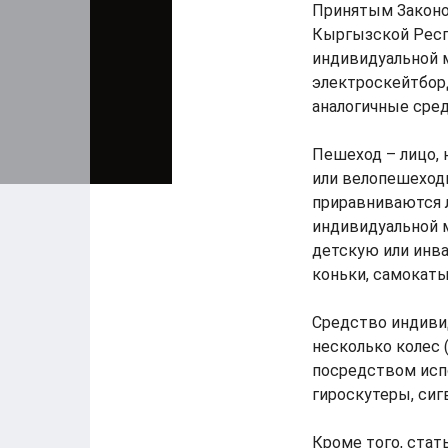
Принятым Законо
Кыргызской Респу
индивидуальной 
электроскейтборд
аналогичные сред
Пешеход – лицо, 
или велопешеходн
приравниваются 
индивидуальной м
детскую или инв
коньки, самокаты
Средство индиви
несколько колес 
посредством испо
гироскутеры, сиг
Кроме того, стат