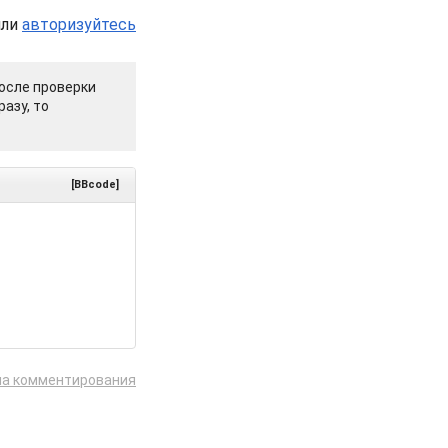
или
авторизуйтесь
осле проверки
азу, то
[BBcode]
ла комментирования