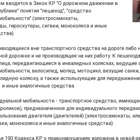
м вводятся в Закон КР "О дорожном движении в
блике" понятия "пешеход", "средство
мобильности" (электросамокаты,
ы, гироскутеры, сигвеи, моноколеса и иные
ства).
находящееся вне транспортного средства на дороге либо 
ой дорожке и не производящее на них работу. К пешеход
лица, передвигающиеся в инвалидных колясках, ведущие
обильности, велосипед, мопед, мотоцикл, везущие санки,
алидную коляску, а также использующие для передвижен
 и иные аналогичные средства.
дуальной мобильности - транспортное средство, имеющее
(роликов), предназначенное для индивидуального передв
льзования двигателя (двигателей) (электросамокаты, эл
веи, моноколеса и иные аналогичные средства).
ья 190 Кодекса КР о правонарушениях изложена в новой р