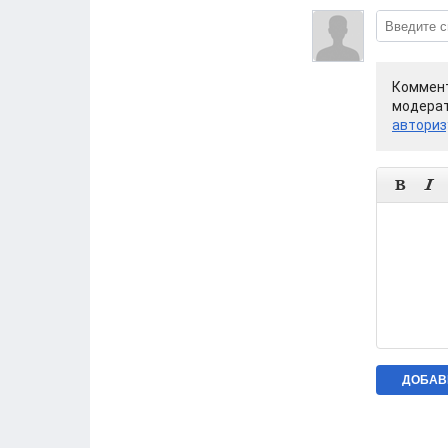
Коммент
модерат
авториз

