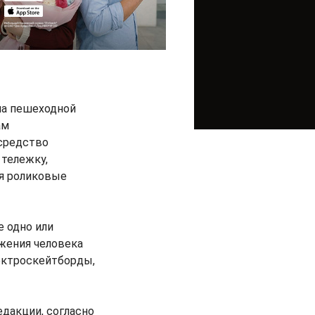
на пешеходной
ам
 средство
 тележку,
ия роликовые
 одно или
ижения человека
ектроскейтборды,
едакции, согласно