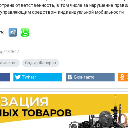
трена ответственность, в том числе за нарушение прави
 управляющим средством индивидуальной мобильности.
сть:
.kg/437697
ргызстан
,
Садыр Жапаров
Twitter
Вконтакте