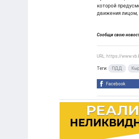
которой предусмо
движения лицом,
Сообщи свою ново
URL: https://www.vb
Теги:
ПДД
,
Кы
Facebook