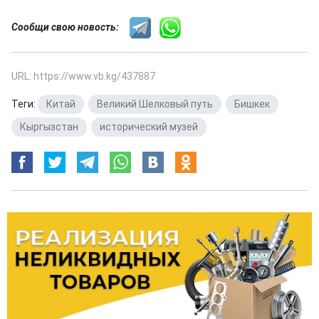
Сообщи свою новость:
URL: https://www.vb.kg/437887
Теги:
Китай
,
Великий Шелковый путь
,
Бишкек
,
Кыргызстан
,
исторический музей