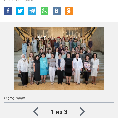
фото редакции "Шелковый путь"
Фото:
www
1 из 3