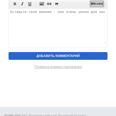






[BBcode]
Правила комментирования
@1996-2026
ЗАО "Издательский дом "Вечерний Бишкек"