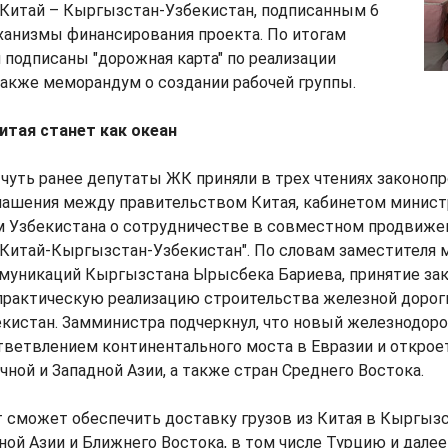
 Китай – Кыргызстан-Узбекистан, подписанным 6
ханизмы финансирования проекта. По итогам
подписаны "дорожная карта" по реализации
 также меморандум о создании рабочей группы.
итая станет как океан
чуть ранее депутаты ЖК приняли в трех чтениях законопр
лашения между правительством Китая, кабинетом минис
м Узбекистана о сотрудничестве в совместном продвиже
 Китай-Кыргызстан-Узбекистан". По словам заместителя 
ммуникаций Кыргызстана Ырысбека Бариева, принятие за
практическую реализацию строительства железной дорог
кистан. Замминистра подчеркнул, что новый железнодор
ветвлением континентального моста в Евразии и откроет
ной и Западной Азии, а также стран Среднего Востока.
сможет обеспечить доставку грузов из Китая в Кыргызст
ой Азии и Ближнего Востока, в том числе Турцию и далее