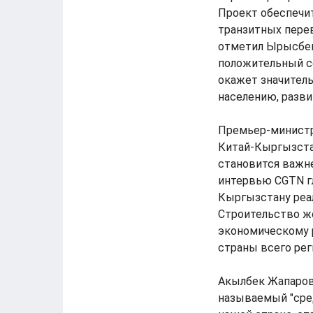
Проект обеспечи
транзитных перев
отметил Ырысбек 
положительный с
окажет значител
населению, разв
Премьер-министр
Китай-Кыргызста
становится важн
интервью CGTN г
Кыргызстану реал
Строительство ж
экономическому 
страны всего рег
Акылбек Жапаров 
называемый "сред