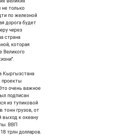
их великих
 не только
дти по железной
ая дорога будет
веру через
ша страна
ной, которая
е Великого
изни".
а Кыргызстана
з проекты
Это очень важное
был подписан
ся из тупиковой
в тонн грузов, от
й выход к океану
пы. ВВП
18 трлн долларов.