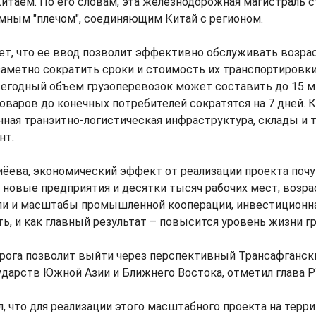
итаем. По его словам, эта железнодорожная магистраль 
мным "плечом", соединяющим Китай с регионом.
ает, что ее ввод позволит эффективно обслуживать воз
заметно сократить сроки и стоимость их транспортировк
егодный объем грузоперевозок может составить до 15 ми
оваров до конечных потребителей сократятся на 7 дней. К
ная транзитно-логистическая инфраструктура, склады и т
нт.
ёева, экономический эффект от реализации проекта поч
 новые предприятия и десятки тысяч рабочих мест, возр
ли и масштабы промышленной кооперации, инвестиционн
ь, и как главный результат – повысится уровень жизни г
рога позволит выйти через перспективный Трансафганск
дарств Южной Азии и Ближнего Востока, отметил глава Р
, что для реализации этого масштабного проекта на терр