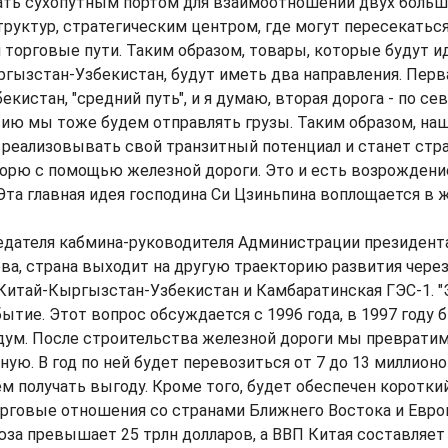
тать сухопутным портом для взаимоотношений двух больш
руктур, стратегическим центром, где могут пересекаться
и торговые пути. Таким образом, товары, которые будут и
гызстан-Узбекистан, будут иметь два направления. Перв
екистан, "средний путь", и я думаю, вторая дорога - по се
сию мы тоже будем отправлять грузы. Таким образом, на
реализовывать свой транзитный потенциал и станет стра
морю с помощью железной дороги. Это и есть возрождени
Эта главная идея господина Си Цзиньпина воплощается в ж
едателя кабмина-руководителя Администрации президент
ва, страна выходит на другую траекторию развития чере
Китай-Кыргызстан-Узбекистан и Камбаратинская ГЭС-1. "
ытие. Этот вопрос обсуждается с 1996 года, в 1997 году 
ум. После строительства железной дороги мы превратим
ную. В год по ней будет перевозиться от 7 до 13 миллионо
м получать выгоду. Кроме того, будет обеспечен коротки
орговые отношения со странами Ближнего Востока и Евро
за превышает 25 трлн долларов, а ВВП Китая составляет 