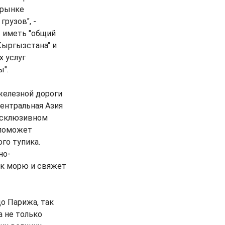
 рынке
рузов", -
т иметь "общий
ыргызстана" и
 услуг
".
железной дороги
ентральная Азия
ксклюзивном
 поможет
го тупика.
но-
 к морю и свяжет
о Парижа, так
а не только