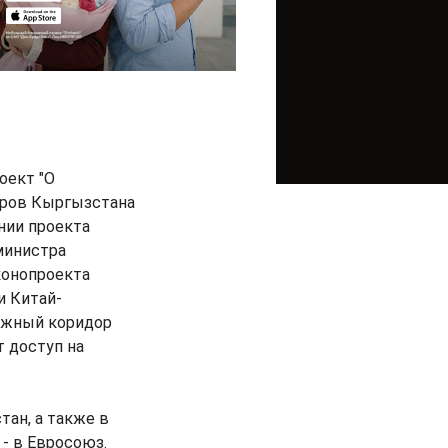
оект "О
тров Кыргызстана
нии проекта
министра
конопроекта
и Китай-
ожный коридор
 доступ на
ан, а также в
 - в Евросоюз.