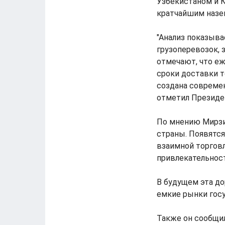
Узбекистаном и К
кратчайшим назе
"Анализ показыв
грузоперевозок, 
отмечают, что еж
сроки доставки т
создана современ
отметил Президе
По мнению Мирзи
страны. Появятся
взаимной торгов
привлекательност
В будущем эта до
емкие рынки госу
Также он сообщил