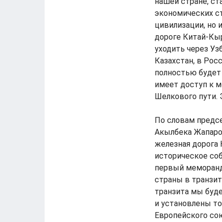
нашей стране, с
экономических ст
цивилизации, но 
дороге Китай-Кыр
уходить через Узб
Казахстан, в Рос
полностью будет 
имеет доступ к 
Шелкового пути. 
По словам предс
Акылбека Жапаро
железная дорога 
историческое соб
первый меморанд
страны в транзит
транзита мы буде
и установлены т
Европейского сою