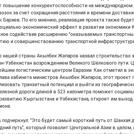
т повышение конкурентоспособности на международном
озок за счет сокращения расстояния и времени доставки г
Бариев. По его мнению, реализация проекта также буде
оциально-экономический эффект в развитии экономики К
ьное содействие расширению "оказываемых транспортных
итию и совершенствованию транспортной инфраструктуры
 нашей страны Акылбек Жапаров назвал строительство 
н-Узбекистан возрождением Великого Шёлкового пути. Ц
ейшим логистическим центром Евразии. Как отметил в э
лава кабинета министров Акылбек Жапаров, этот проект
изовать транзитный потенциал и выйти из географическо
елезной дороги длиной в 523 километра поможет социаль
развитию Кыргызстана и Узбекистана, откроет им выход
иона.
подчеркнул: "Это будет самый короткий путь от Шанхая д
ний путь", который позволит Центральной Азии в целом, 