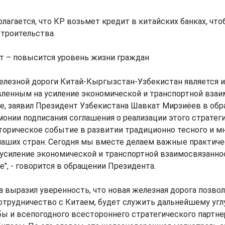
лагается, что КР возьмет кредит в китайских банках, чт
строительства.
т – повысится уровень жизни граждан
елезной дороги Китай-Кыргызстан-Узбекистан является 
вленным на усиление экономической и транспортной взаи
е, заявил Президент Узбекистана Шавкат Мирзиёев в об
онии подписания соглашения о реализации этого стратеги
торическое событие в развитии традиционно тесного и м
наших стран. Сегодня мы вместе делаем важные практиче
 усиление экономической и транспортной взаимосвязанно
", - говорится в обращении Президента.
а выразил уверенность, что новая железная дорога позво
отрудничество с Китаем, будет служить дальнейшему уг
ы и всепогодного всестороннего стратегического партн