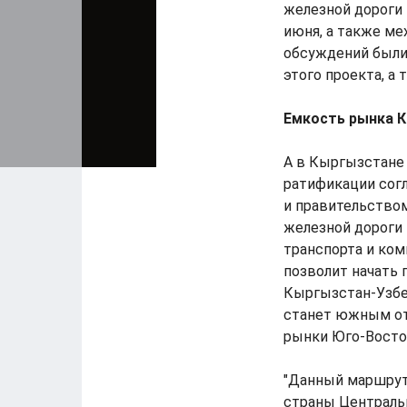
железной дороги
июня, а также ме
обсуждений были 
этого проекта, а
Емкость рынка К
А в Кыргызстане 
ратификации сог
и правительство
железной дороги
транспорта и ко
позволит начать 
Кыргызстан-Узбе
станет южным от
рынки Юго-Восточ
"Данный маршрут 
страны Центральн