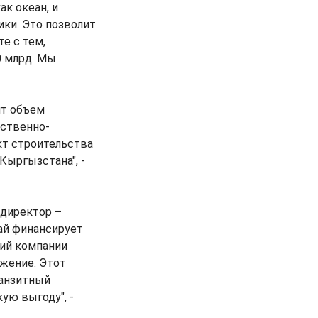
ак океан, и
ки. Это позволит
е с тем,
0 млрд. Мы
ит объем
рственно-
кт строительства
Кыргызстана", -
 директор –
тай финансирует
ний компании
яжение. Этот
ранзитный
ую выгоду", -