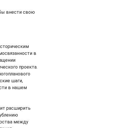
обы внести свою
историческим
мосвязанности в
ращении
ческого проекта.
ногопланового
ские шаги,
сти в нашем
лит расширить
лублению
ерства между