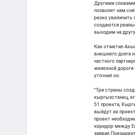
Другими словами,
позволит нам сня
резко увеличить 
создаются реальн
выходим на другу
Как отметил Акы
внешнего долга н
частного партнер
железной дороги 
уточнил он.
"Три страны соз
кыргызстанец, ег
51 проекта, Кырг
выйдут из проект
проект необходим
коридор между Ев
заявил Президент