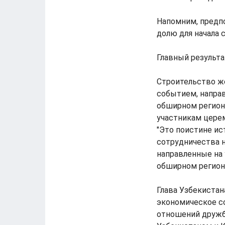
Напомним, предпо
долю для начала 
Главный результа
Строительство ж
событием, напра
обширном регион
участникам церем
"Это поистине ис
сотрудничества 
направленные на
обширном регионе
Глава Узбекистан
экономическое с
отношений дружб