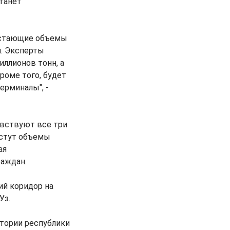
станет
растающие объемы
и. Эксперты
ллионов тонн, а
роме того, будет
ерминалы", -
увствуют все три
астут объемы
ая
раждан.
ий коридор на
Уз.
итории республики