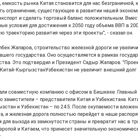
 емкость рынка Китая становится для нас безграничной, к
ть ограничение, существующее в развитии нашей экономи
экспорт и сделать торговый баланс положительным. Вмест
ые условия для достижения к 2050 году объема ВВП в 20
ю траекторию развития через эти проекты", - сказал он.
лбек Жапаров, строительство железной дороги не увелич
ашего государства. Оно осуществляется в рамках госуда
ства. Это подтвердил и Президент Садыр Жапаров. "Прое
Китай-КыргызстанУзбекистан не увеличит внешний долг 
дали совместную компанию с офисом в Бишкеке. Главный
о заместители – представители Китая и Узбекистана. Ки
ызстан и Узбекистан – по 24.5. После окупаемости вложе
а, и железная дорога полностью перейдет в наше распор
 для выхода из замкнутости страны и превратит нас в т
ропой и Китаем, что принесет значительную экономическ
.