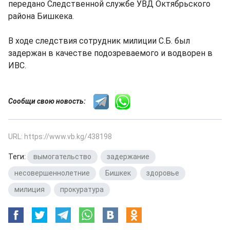
передано Следственной службе УВД Октябрьского
района Бишкека.
В ходе следствия сотрудник милиции С.Б. был
задержан в качестве подозреваемого и водворен в
ИВС.
Сообщи свою новость:
URL: https://www.vb.kg/438198
Теги:
вымогательство
,
задержание
,
несовершеннолетние
,
Бишкек
,
здоровье
,
милиция
,
прокуратура