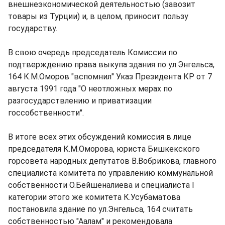
внешнеэкономической деятельностью (завозит
товары из Турции) и, в целом, приносит пользу
государству.
В свою очередь председатель Комиссии по
подтверждению права выкупа здания по ул.Энгельса,
164 К.М.Оморов "вспомнил" Указ Президента КР от 7
августа 1991 года "О неотложных мерах по
разгосударствлению и приватизации
госсобственности".
В итоге всех этих обсуждений комиссия в лице
председателя К.М.Оморова, юриста Бишкекского
горсовета народных депутатов В.Вобрикова, главного
специалиста комитета по управлению коммунальной
собственности О.Бейшеналиева и специалиста I
категории этого же комитета К.Усубаматова
постановила здание по ул.Энгельса, 164 считать
собственностью "Аалам" и рекомендовала