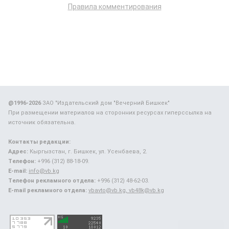
Правила комментирования
@1996-2026
ЗАО "Издательский дом "Вечерний Бишкек"
При размещении материалов на сторонних ресурсах гиперссылка на
источник обязательна.
Контакты редакции:
Адрес:
Кыргызстан, г. Бишкек, ул. Усенбаева, 2.
Телефон:
+996 (312) 88-18-09.
E-mail:
info@vb.kg
Телефон рекламного отдела:
+996 (312) 48-62-03.
E-mail рекламного отдела:
vbavto@vb.kg, vb48k@vb.kg