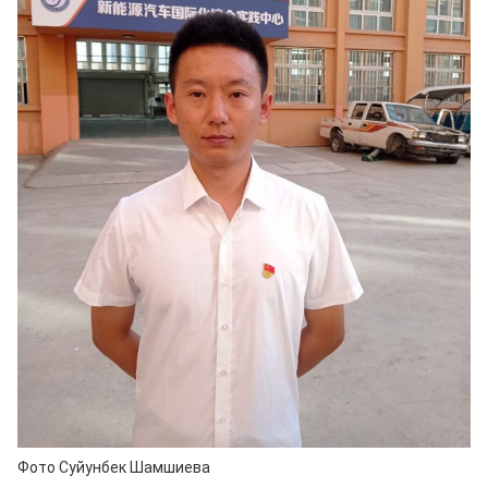
Фото Суйунбек Шамшиева