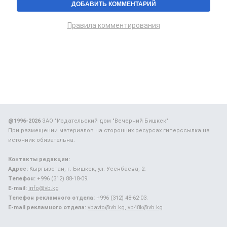
Правила комментирования
@1996-2026
ЗАО "Издательский дом "Вечерний Бишкек"
При размещении материалов на сторонних ресурсах гиперссылка на
источник обязательна.
Контакты редакции:
Адрес:
Кыргызстан, г. Бишкек, ул. Усенбаева, 2.
Телефон:
+996 (312) 88-18-09.
E-mail:
info@vb.kg
Телефон рекламного отдела:
+996 (312) 48-62-03.
E-mail рекламного отдела:
vbavto@vb.kg, vb48k@vb.kg