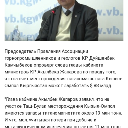
Председатель Правления Ассоциации
горнопромышленников и геологов КР Дуйшенбек
Камчыбеков опроверг слова главы кабинета
министров КР Акылбека Жапарова по поводу того,
что за счет месторождения титаномагнетита Кызыл-
Омпол Кыргызстан может заработать $ 88 млрд.
"Глава кабмина Акылбек Жапаров заявил, что на
участке Таш-Булак месторождения Кызыл-Омпол
имеются запасы титаномагнетита около 13 млн тонн.
И что, мол, учитывая потери при добыче и
металлургическом извлечении, остается 11 млн тонн,