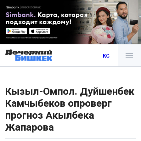
KG
Кызыл-Омпол. Дуйшенбек
Камчыбеков опроверг
прогноз Акылбека
Жапарова