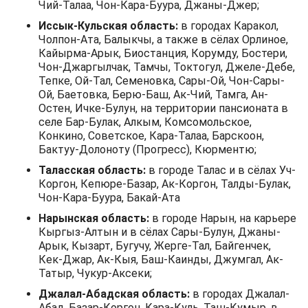
Чий-Талаа, Чон-Кара-Буура, Джаны-Джер;
Иссык-Кульская область:
в городах Каракол,
Чолпон-Ата, Балыкчы, а также в сёлах Орлиное,
Кайырма-Арык, Биостанция, Корумду, Бостери,
Чон-Джаргылчак, Тамчы, Токтогул, Джеле-Дебе,
Тепке, Ой-Тал, Семеновка, Сары-Ой, Чон-Сары-
Ой, Баетовка, Берю-Баш, Ак-Чий, Тамга, Ан-
Остен, Ичке-Булун, на территории пансионата в
селе Бар-Булак, Алкым, Комсомольское,
Конкино, Советское, Кара-Талаа, Барскоон,
Бактуу-Долоноту (Прогресс), Кюрментю;
Таласская область:
в городе Талас и в сёлах Уч-
Коргон, Кепюре-Базар, Ак-Коргон, Талды-Булак,
Чон-Кара-Буура, Бакай-Ата
Нарынская область:
в городе Нарын, на карьере
Кыргыз-Алтын и в сёлах Сары-Булун, Джаны-
Арык, Кызарт, Бугучу, Жерге-Тал, Байгенчек,
Кек-Джар, Ак-Кыя, Баш-Каинды, Джумгал, Ак-
Татыр, Чукур-Аксеки;
Джалал-Абадская область:
в городах Джалал-
Абад, Базар-Коргон, Кара-Куль, Таш-Кумыр, в