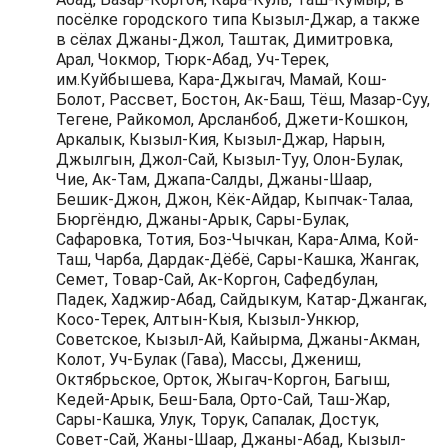
посёлке городского типа Кызыл-Джар, а также
в сёлах Джаны-Джол, Таштак, Димитровка,
Арал, Чокмор, Тюрк-Абад, Уч-Терек,
им.Куйбышева, Кара-Джыгач, Мамай, Кош-
Болот, Рассвет, Бостон, Ак-Баш, Тёш, Мазар-Суу,
Тегене, Райкомол, Арсланбоб, Джети-Кошкон,
Аркалык, Кызыл-Кия, Кызыл-Джар, Нарын,
Джылгын, Джол-Сай, Кызыл-Туу, Олон-Булак,
Чие, Ак-Там, Джапа-Салды, Джаны-Шаар,
Бешик-Джон, Джон, Кёк-Айдар, Кыпчак-Талаа,
Бюргёндю, Джаны-Арык, Сары-Булак,
Сафаровка, Тотия, Боз-Чычкан, Кара-Алма, Кой-
Таш, Чарба, Дардак-Дёбё, Сары-Кашка, Жангак,
Семет, Товар-Сай, Ак-Коргон, Сафедбулан,
Падек, Хаджир-Абад, Сайдыкум, Катар-Джангак,
Косо-Терек, Алтын-Кыя, Кызыл-Ункюр,
Советское, Кызыл-Ай, Кайырма, Джаны-Акман,
Колот, Уч-Булак (Гава), Массы, Джениш,
Октябрьское, Орток, Жыгач-Коргон, Багыш,
Кедей-Арык, Беш-Бала, Орто-Сай, Таш-Жар,
Сары-Кашка, Улук, Торук, Сапалак, Достук,
Совет-Сай, Жаны-Шаар, Джаны-Абад, Кызыл-