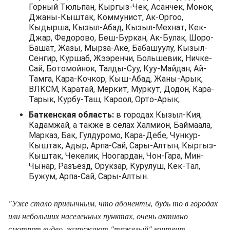
Горный Тюльпан, Кыргыз-Чек, Асанчек, Монок,
Джаны-Кыштак, Коммунист, Ак-Оргоо,
Кыдырша, Кызыл-Абад, Кызыл-Мехнат, Кек-
Джар, Федорово, Беш-Буркан, Ак-Булак, Шоро-
Башат, Жазы, Мырза-Аке, Бабашуулу, Кызыл-
Сенгир, Куршаб, Жээренчи, Большевик, Ничке-
Сай, Ботомойнок, Талды-Суу, Куу-Майдан, Ай-
Тамга, Кара-Кочкор, Кыш-Абад, Жаны-Арык,
ВЛКСМ, Каратай, Меркит, Муркут, Додон, Кара-
Тарык, Курбу-Таш, Кароол, Орто-Арык;
Баткенская область:
в городах Кызыл-Кия,
Кадамжай, а также в сёлах Халмион, Баймаала,
Марказ, Бак, Гулдуромо, Кара-Дебе, Чункур-
Кыштак, Адыр, Арпа-Сай, Сары-Алтын, Кыргыз-
Кыштак, Чекелик, Ноогардан, Чон-Гара, Мин-
Чынар, Разъезд, Орукзар, Курулуш, Кек-Тал,
Бужум, Арпа-Сай, Сары-Алтын.
"Уже стало привычным, что абоненты, будь то в городах
или небольших населенных пунктах, очень активно
смотрят видео, загружают "тяжелый" контент,