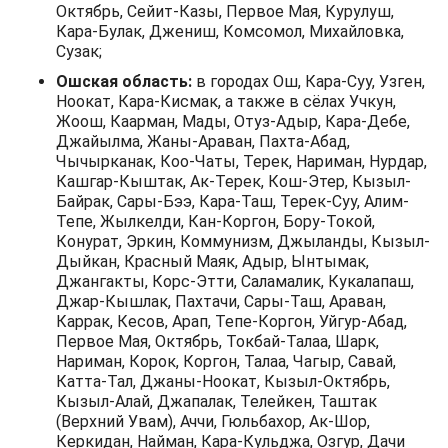
Октябрь, Сейит-Казы, Первое Мая, Курулуш,
Кара-Булак, Джениш, Комсомол, Михайловка,
Сузак;
Ошская область:
в городах Ош, Кара-Суу, Узген,
Ноокат, Кара-Кисмак, а также в сёлах Учкун,
Жоош, Каарман, Мады, Отуз-Адыр, Кара-Дебе,
Джайылма, Жаны-Араван, Пахта-Абад,
Чычырканак, Коо-Чаты, Терек, Нариман, Нурдар,
Кашгар-Кыштак, Ак-Терек, Кош-Этер, Кызыл-
Байрак, Сары-Бээ, Кара-Таш, Терек-Суу, Алим-
Тепе, Жылкелди, Кан-Коргон, Бору-Токой,
Конурат, Эркин, Коммунизм, Джыланды, Кызыл-
Дыйкан, Красный Маяк, Адыр, Ынтымак,
Джангакты, Корс-Этти, Саламалик, Кукалапаш,
Джар-Кышлак, Пахтачи, Сары-Таш, Араван,
Каррак, Кесов, Арап, Тепе-Коргон, Уйгур-Абад,
Первое Мая, Октябрь, Токбай-Талаа, Шарк,
Нариман, Корок, Коргон, Талаа, Чагыр, Савай,
Катта-Тал, Джаны-Ноокат, Кызыл-Октябрь,
Кызыл-Алай, Джапалак, Телейкен, Таштак
(Верхний Увам), Аччи, Гюльбахор, Ак-Шор,
Керкидан, Найман, Кара-Кульджа, Озгур, Дачи