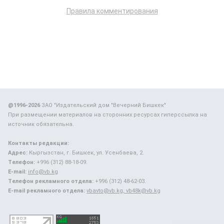
Правила комментирования
@1996-2026
ЗАО "Издательский дом "Вечерний Бишкек"
При размещении материалов на сторонних ресурсах гиперссылка на
источник обязательна.
Контакты редакции:
Адрес:
Кыргызстан, г. Бишкек, ул. Усенбаева, 2.
Телефон:
+996 (312) 88-18-09.
E-mail:
info@vb.kg
Телефон рекламного отдела:
+996 (312) 48-62-03.
E-mail рекламного отдела:
vbavto@vb.kg, vb48k@vb.kg