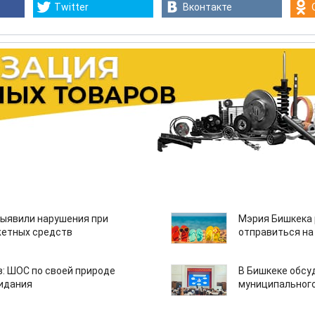
Twitter
Вконтакте
ыявили нарушения при
Мэрия Бишкека 
етных средств
отправиться на
: ШОС по своей природе
В Бишкеке обсу
зидания
муниципального