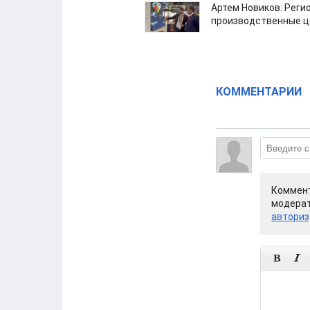
Артем Новиков: Реги
производственные ц
КОММЕНТАРИИ
Коммент
модерат
авториз

