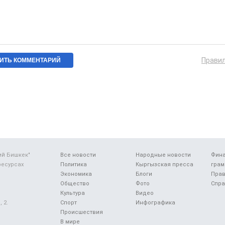
Прави
ий Бишкек"
Все новости
Народные новости
Фин
ресурсах
Политика
Кыргызская пресса
грам
Экономика
Блоги
Прав
Общество
Фото
Спра
Культура
Видео
 2.
Спорт
Инфографика
Происшествия
В мире