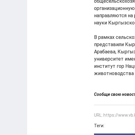
общесельскохозя
организационную
направляются на
науки Кыргызско
В рамках сельск
представили Кыр
Арабаева, Кыргы
университет име
институт гор Нац
животноводства 
Сообщи свою ново
URL: https://www.vb
Теги: