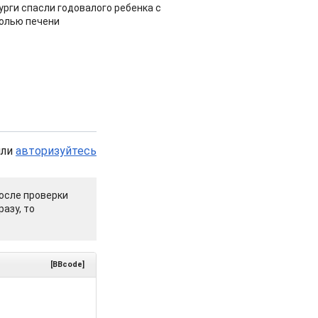
урги спасли годовалого ребенка с
холью печени
или
авторизуйтесь
осле проверки
азу, то
[BBcode]