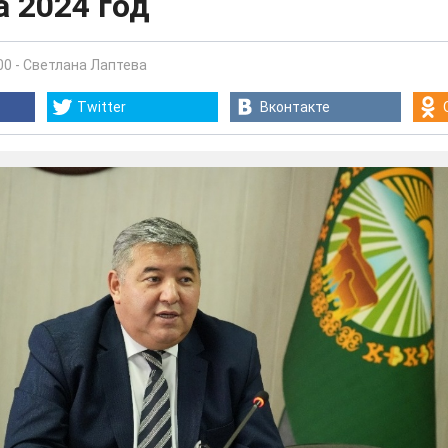
а 2024 год
00
-
Светлана Лаптева
Twitter
Вконтакте