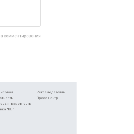
ла комментирования
ансовая
Рекламодателям
отность
Пресс-центр
овая грамотность
вка "ВБ"