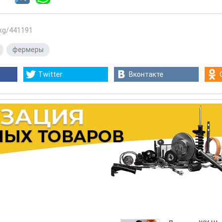
.kg/441191
,
фермеры
Twitter
Вконтакте