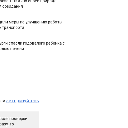
азов: ШОС по своей природе
я созидания
дили меры по улучшению работы
 транспорта
урги спасли годовалого ребенка с
холью печени
или
авторизуйтесь
осле проверки
азу, то