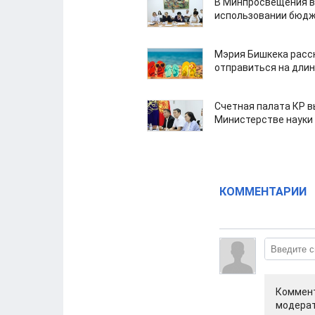
В Минпросвещения в
использовании бюдж
Мэрия Бишкека расс
отправиться на дли
Счетная палата КР в
Министерстве науки
КОММЕНТАРИИ
Коммент
модерат