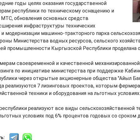
едние годы целях оказания государственной
рам республики по техническому оснащению и
МТС, обновления основных средств
асширения инфраструктуры технических
 и модернизации машинно-тракторного парка сельскохоз
роны Министерства водных ресурсов, сельского хозяйств
й промышленности Кыргызской Республики проделана ог
мерам своевременной и качественной механизированной у
лизинга по инициативе министерства при поддержке Каби
ублики через открытые акционерные общества "Айыл Банк
ода реализуются 7 лизинговых проектов, которым ферме
йственной техники и оборудования на льготных условиях
республики реализуют все виды сельскохозяйственной т
льготных условиях под 6% процентов годовых со сроком до
сть: