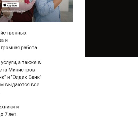
яйственных
а и
ромная работа.
слуги, а также в
нета Министров
" и "Элдик Банк"
рам выдаются все
.
ехники и
 7 лет.