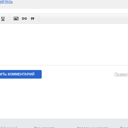
уйтесь




Прави