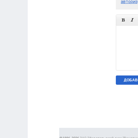
авториз

