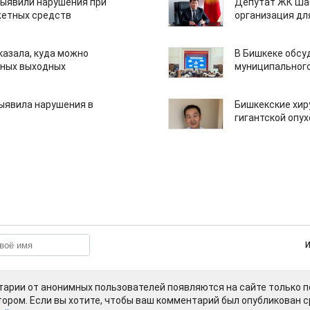
ыявили нарушения при
Депутат ЖК Шаб
етных средств
организация дл
казала, куда можно
В Бишкеке обсу
нных выходных
муниципального
ыявила нарушения в
Бишкекские хир
гигантской опу
арии от анонимных пользователей появляются на сайте только п
ором. Если вы хотите, чтобы ваш комментарий был опубликован ср