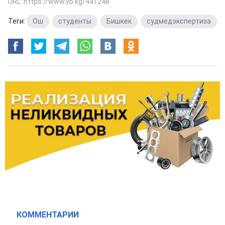
URL: https://www.vb.kg/441248
Теги:
Ош
,
студенты
,
Бишкек
,
судмедэкспертиза
КОММЕНТАРИИ