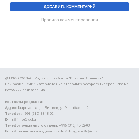
Правила комментирования
@1996-2026
ЗАО "Издательский дом "Вечерний Бишкек"
При размещении материалов на сторонних ресурсах гиперссылка на
источник обязательна.
Контакты редакции:
Адрес:
Кыргызстан, г. Бишкек, ул. Усенбаева, 2.
Телефон:
+996 (312) 88-18-09.
E-mail:
info@vb.kg
Телефон рекламного отдела:
+996 (312) 48-62-03.
E-mail рекламного отдела:
vbavto@vb.kg, vb48k@vb.kg