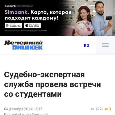
KG
Судебно-экспертная
служба провела встречи
со студентами
04 декабря 2024 12:37
1676
0
Карыпбай кызы Толгонай