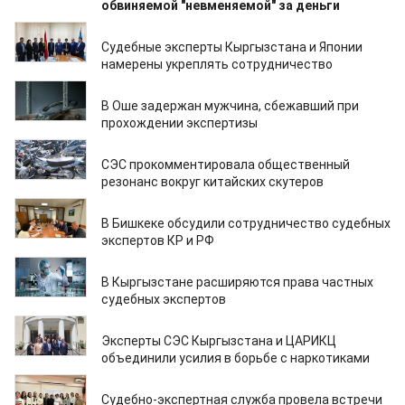
обвиняемой "невменяемой" за деньги
11.12.2025
Судебные эксперты Кыргызстана и Японии
намерены укреплять сотрудничество
30.07.2025
В Оше задержан мужчина, сбежавший при
прохождении экспертизы
22.07.2025
СЭС прокомментировала общественный
резонанс вокруг китайских скутеров
30.06.2025
В Бишкеке обсудили сотрудничество судебных
экспертов КР и РФ
26.06.2025
В Кыргызстане расширяются права частных
судебных экспертов
29.04.2025
Эксперты СЭС Кыргызстана и ЦАРИКЦ
объединили усилия в борьбе с наркотиками
04.12.2024
Судебно-экспертная служба провела встречи