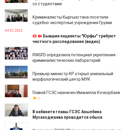
со студентами
18.07.2023
Криминалисты Кыргызстана посетили
судебно-экспертные учреждения Грузии
04.02.2022
Бывшие пациенты "Юрфы" требуют
честного расследования (видео)
13.10.2021
RWGFD определила потенциал укрепления
криминалистических лабораторий
27.08.2021
Премьер-министр КР открыл уникальный
морфологический центр МУК
19.05.2021
Главой ГСЭС назначен Иманилла Кочкорбаев
2
29.12.2020
В кабинете главы ГСЭС Акылбека
Мусаходжаева проводится обыск
20.10.2020