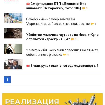
Смертельное ДТП в Бишкеке. Кто
виноват? (Осторожно, фото 18+)
2
22.11.2018
Почему именно умер замглавы
"Аэронавигации", до сих пор неизвестно
1
13.11.2018
Убийство мальчика-аутиста на Иссык-Куле
останется нераскрытым?
3
12.11.2018
27-летний бишкекчанин повесился на лямках
собственного рюкзака
4
26.10.2018
В чьих руках окажутся судмедэксперты?
1