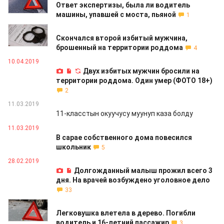
Ответ экспертизы, была ли водитель
машины, упавшей с моста, пьяной
1
11.04.2019
Скончался второй избитый мужчина,
брошенный на территории роддома
4
10.04.2019
Двух избитых мужчин бросили на
территории роддома. Один умер (ФОТО 18+)
2
11.03.2019
11-класстын окуучусу муунуп каза болду
11.03.2019
В сарае собственного дома повесился
школьник
5
28.02.2019
Долгожданный малыш прожил всего 3
дня. На врачей возбуждено уголовное дело
33
26.02.2019
Легковушка влетела в дерево. Погибли
водитель и 16-летний пассажир
3