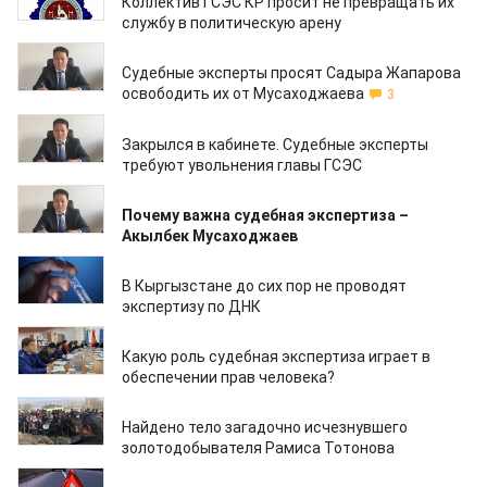
Коллектив ГСЭС КР просит не превращать их
службу в политическую арену
19.10.2020
Судебные эксперты просят Садыра Жапарова
освободить их от Мусаходжаева
3
06.10.2020
Закрылся в кабинете. Судебные эксперты
требуют увольнения главы ГСЭС
08.05.2020
Почему важна судебная экспертиза –
Акылбек Мусаходжаев
16.12.2019
В Кыргызстане до сих пор не проводят
экспертизу по ДНК
16.12.2019
Какую роль судебная экспертиза играет в
обеспечении прав человека?
13.05.2019
Найдено тело загадочно исчезнувшего
золотодобывателя Рамиса Тотонова
22.04.2019