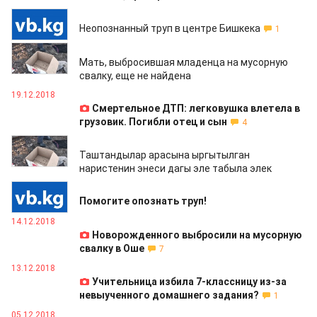
10.01.2019
Неопознанный труп в центре Бишкека
1
27.12.2018
Мать, выбросившая младенца на мусорную
свалку, еще не найдена
19.12.2018
Смертельное ДТП: легковушка влетела в
грузовик. Погибли отец и сын
4
14.12.2018
Таштандылар арасына ыргытылган
наристенин энеси дагы эле табыла элек
14.12.2018
Помогите опознать труп!
14.12.2018
Новорожденного выбросили на мусорную
свалку в Оше
7
13.12.2018
Учительница избила 7-классницу из-за
невыученного домашнего задания?
1
05.12.2018