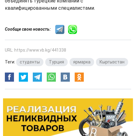
объединять турецкие компании с
квалифицированными специалистами.
Сообщи свою новость:
URL: https://www.vb.kg/441338
Теги:
студенты
,
Турция
,
ярмарка
,
Кыргызстан