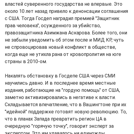
властей суверенного государства не впервые. Это
около 10 лет назад привело к денонсации соглашения
с США. Тогда Госдеп наградил премией "Защитник
прав человека", осужденного за убийство,
правозащитника Азимжана Аскарова. Более того, они
не забыли уведомить об этом после и МИД КР, чуть
не спровоцировав новый конфликт в обществе,
когда еще не утихла рана от кровопролития на юге
страны в 2010-ом.
Накалять обстановку в Госдепе США через СМИ
научились давно. И в последнее время местные
издания, работающие на "гордую помощь" от США,
заметно активизировались в негативе к власти.
Складывается впечатление, что в Вашингтоне при их
"идейной" поддержке готовят новую революцию. То,
что в планах Запада превратить регион ЦА в
очередную "горячую точку", говорит эксперт за
экспертом. Это им удавалось ни единожды.