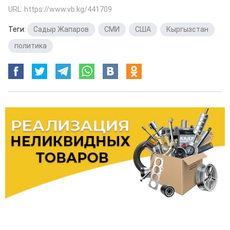
URL: https://www.vb.kg/441709
Теги:
Садыр Жапаров
,
СМИ
,
США
,
Кыргызстан
,
политика