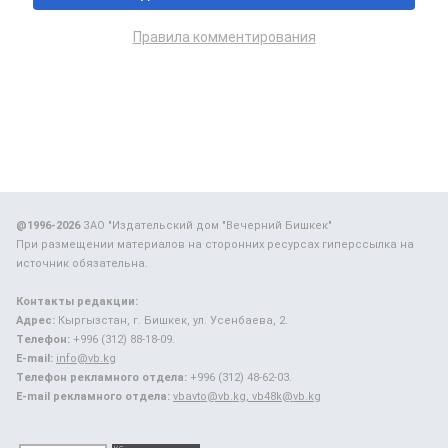
Правила комментирования
@1996-2026
ЗАО "Издательский дом "Вечерний Бишкек"
При размещении материалов на сторонних ресурсах гиперссылка на
источник обязательна.
Контакты редакции:
Адрес:
Кыргызстан, г. Бишкек, ул. Усенбаева, 2.
Телефон:
+996 (312) 88-18-09.
E-mail:
info@vb.kg
Телефон рекламного отдела:
+996 (312) 48-62-03.
E-mail рекламного отдела:
vbavto@vb.kg, vb48k@vb.kg