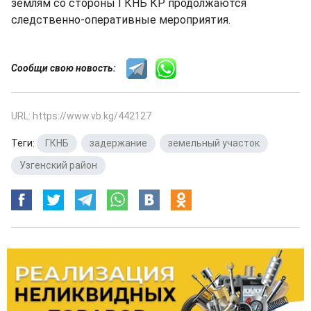
землям со стороны ГКНБ КР продолжаются
следственно-оперативные мероприятия.
Сообщи свою новость:
URL: https://www.vb.kg/442127
Теги:
ГКНБ
,
задержание
,
земельный участок
,
Узгенский район