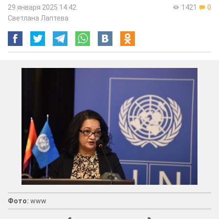
29 января 2025 14:42
1421
0
Светлана Лаптева
Фото:
www