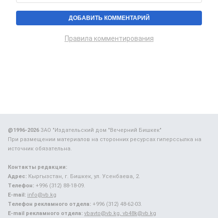
Правила комментирования
@1996-2026
ЗАО "Издательский дом "Вечерний Бишкек"
При размещении материалов на сторонних ресурсах гиперссылка на
источник обязательна.
Контакты редакции:
Адрес:
Кыргызстан, г. Бишкек, ул. Усенбаева, 2.
Телефон:
+996 (312) 88-18-09.
E-mail:
info@vb.kg
Телефон рекламного отдела:
+996 (312) 48-62-03.
E-mail рекламного отдела:
vbavto@vb.kg, vb48k@vb.kg